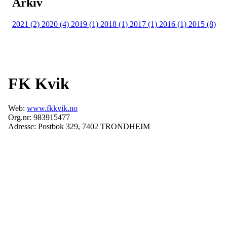
Arkiv
2021 (2)
2020 (4)
2019 (1)
2018 (1)
2017 (1)
2016 (1)
2015 (8)
FK Kvik
Web:
www.fkkvik.no
Org.nr: 983915477
Adresse: Postbok 329, 7402 TRONDHEIM