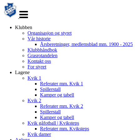
Veksle
navigasjon
Klubben
Organisasjon og styret
Vår historie
Årsberetninger, medlemsblad mm. 1900 - 2025
Klubbhåndbok
Grasrotandelen
Kontakt oss
For styret
Lagene
Kvik 1
Referater mm. Kvik 1
Spillerstall
Kamper og tabell
Kvik 2
Referater mm. Kvik 2
Spillerstall
Kamper og tabell
Kvik gåfotball | Kviksteps
Referater mm. Kviksteps
Kvik damer
Anlegg