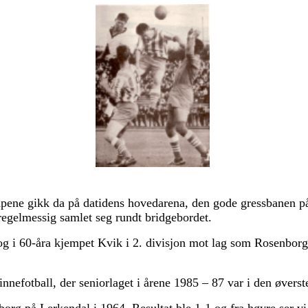
mpene gikk da på datidens hovedarena, den gode gressbanen på
 regelmessig samlet seg rundt bridgebordet.
g i 60-åra kjempet Kvik i 2. divisjon mot lag som Rosenborg, 
nefotball, der seniorlaget i årene 1985 – 87 var i den øverst