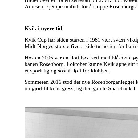
Bildet over er fra en seriekamp i 2. div mot Rose
Arnesen, kjempe innbidt for å stoppe Rosenborgs ”t
Kvik i nyere tid
Kvik Cup har siden starten i 1981 vært svært viktig
Midt-Norges største five-a-side turnering for barn
Høsten 2006 var en flott høst sett med blå-hvite
banen Rosenborg. I oktober kunne Kvik åpne sitt 
et sportslig og sosialt løft for klubben.
Sommeren 2016 stod det nye Rosenborganlegget kl
omgjort til kunstgress, og den gamle Sparebank 1-