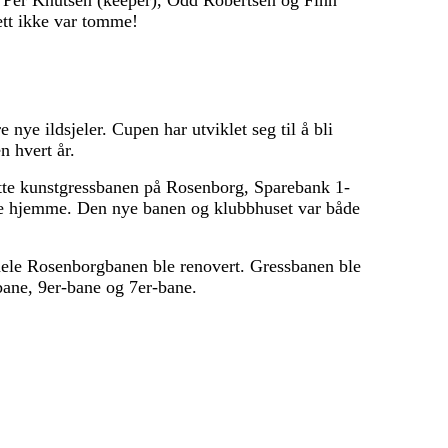
vi Per Knutsen (keeper), Odd Robertsen og Finn
ett ikke var tomme!
nye ildsjeler. Cupen har utviklet seg til å bli
n hvert år.
otte kunstgressbanen på Rosenborg, Sparebank 1-
rte hjemme. Den nye banen og klubbhuset var både
ele Rosenborgbanen ble renovert. Gressbanen ble
bane, 9er-bane og 7er-bane.