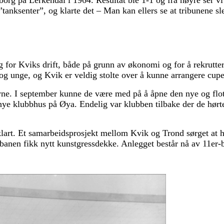
nborg på Lerkendal i 1964. Resultat ble 1-1 og fra høyre ser 
anksenter”, og klarte det – Man kan ellers se at tribunene sl
 for Kviks drift, både på grunn av økonomi og for å rekruttere 
 og unge, og Kvik er veldig stolte over å kunne arrangere cupe
 øyne. I september kunne de være med på å åpne den nye og fl
nye klubbhus på Øya. Endelig var klubben tilbake der de hø
art. Et samarbeidsprosjekt mellom Kvik og Trond sørget at h
banen fikk nytt kunstgressdekke. Anlegget består nå av 11er-