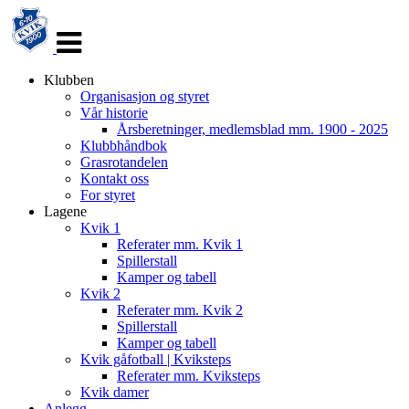
Veksle
navigasjon
Klubben
Organisasjon og styret
Vår historie
Årsberetninger, medlemsblad mm. 1900 - 2025
Klubbhåndbok
Grasrotandelen
Kontakt oss
For styret
Lagene
Kvik 1
Referater mm. Kvik 1
Spillerstall
Kamper og tabell
Kvik 2
Referater mm. Kvik 2
Spillerstall
Kamper og tabell
Kvik gåfotball | Kviksteps
Referater mm. Kviksteps
Kvik damer
Anlegg