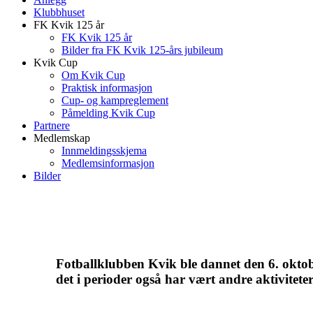
Klubbhuset
FK Kvik 125 år
FK Kvik 125 år
Bilder fra FK Kvik 125-års jubileum
Kvik Cup
Om Kvik Cup
Praktisk informasjon
Cup- og kampreglement
Påmelding Kvik Cup
Partnere
Medlemskap
Innmeldingsskjema
Medlemsinformasjon
Bilder
Fotballklubben Kvik ble dannet den 6. oktob
det i perioder også har vært andre aktivitet