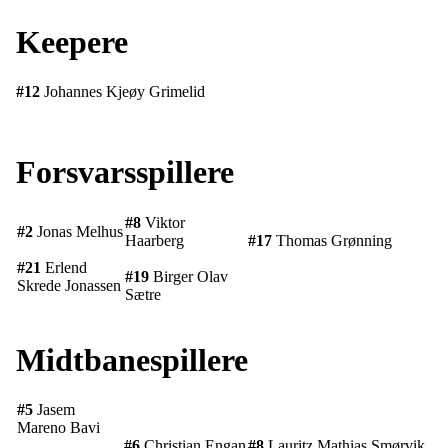
Keepere
#12
Johannes Kjeøy Grimelid
Forsvarsspillere
#8
Viktor
#2
Jonas Melhus
Haarberg
#17
Thomas Grønning
#21
Erlend
#19
Birger Olav
Skrede Jonassen
Sætre
Midtbanespillere
#5
Jasem
Mareno Bavi
#6
Christian Engan
#8
Lauritz Mathias Smørvik