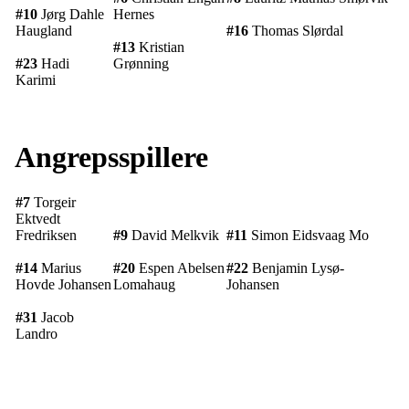
#10
Jørg Dahle
Hernes
Haugland
#16
Thomas Slørdal
#13
Kristian
#23
Hadi
Grønning
Karimi
Angrepsspillere
#7
Torgeir
Ektvedt
Fredriksen
#9
David Melkvik
#11
Simon Eidsvaag Mo
#14
Marius
#20
Espen Abelsen
#22
Benjamin Lysø-
Hovde Johansen
Lomahaug
Johansen
#31
Jacob
Landro