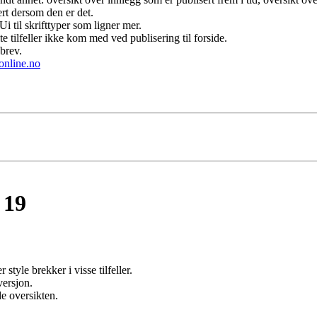
ert dersom den er det.
Ui til skrifttyper som ligner mer.
te tilfeller ikke kom med ved publisering til forside.
brev.
online.no
 19
style brekker i visse tilfeller.
versjon.
de oversikten.