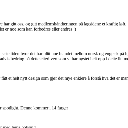
e har gitt oss, og gitt medlemshåndteringen på lagsidene et kraftig løft.
et er noe som kan forbedres eller endres :)
 siste tiden hvor det har blitt noe blandet mellom norsk og engelsk på 
radvis bedring på dette etterhvert som vi har nøstet helt opp i dette litt 
fått et helt nytt design som gjør det mye enklere å forstå hva det er ma
r spotlight. Denne kommer i 14 farger
ner med tema boksing