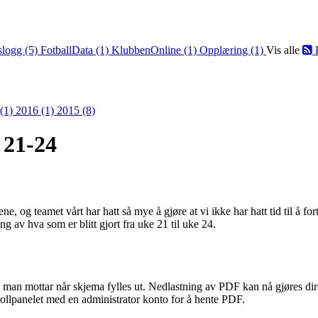
slogg (5)
FotballData (1)
KlubbenOnline (1)
Opplæring (1)
Vis alle
 (1)
2016 (1)
2015 (8)
 21-24
e, og teamet vårt har hatt så mye å gjøre at vi ikke har hatt tid til å for
av hva som er blitt gjort fra uke 21 til uke 24.
 man mottar når skjema fylles ut. Nedlastning av PDF kan nå gjøres dire
rollpanelet med en administrator konto for å hente PDF.