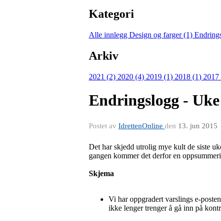
Kategori
Alle innlegg
Design og farger (1)
Endring
Arkiv
2021 (2)
2020 (4)
2019 (1)
2018 (1)
2017
Endringslogg - Uke
Postet av
IdrettenOnline
den
13. jun 2015
Det har skjedd utrolig mye kult de siste uken
gangen kommer det derfor en oppsummering 
Skjema
Vi har oppgradert varslings e-posten
ikke lenger trenger å gå inn på kont