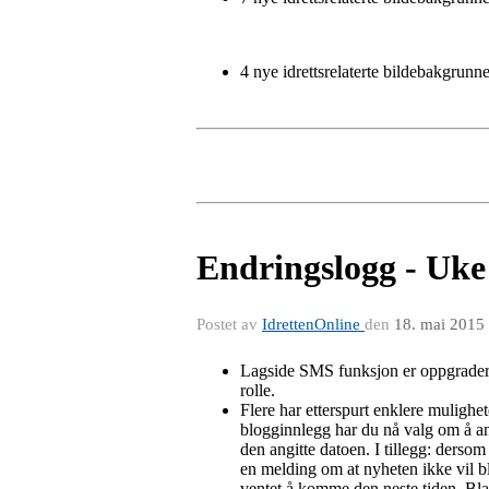
4 nye idrettsrelaterte bildebakgrun
Endringslogg - Uke
Postet av
IdrettenOnline
den
18. mai 2015
Lagside SMS funksjon er oppgradert 
rolle.
Flere har etterspurt enklere mulighet
blogginnlegg har du nå valg om å ang
den angitte datoen. I tillegg: dersom
en melding om at nyheten ikke vil bli
ventet å komme den neste tiden. Blan