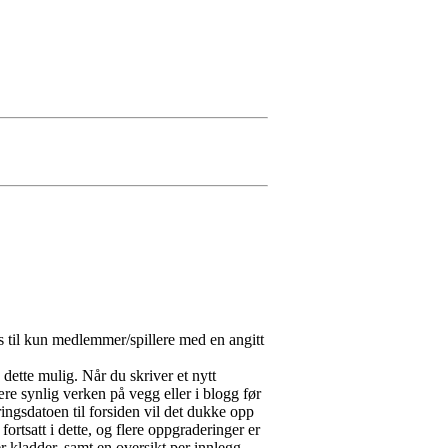
s til kun medlemmer/spillere med en angitt
 dette mulig. Når du skriver et nytt
re synlig verken på vegg eller i blogg før
ringsdatoen til forsiden vil det dukke opp
ortsatt i dette, og flere oppgraderinger er
r kladder, samt en oversikt per innlegg