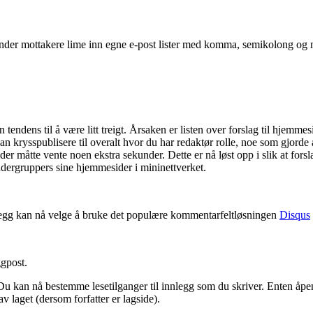
der mottakere lime inn egne e-post lister med komma, semikolong og m
tendens til å være litt treigt. Årsaken er listen over forslag til hjemm
 kan krysspublisere til overalt hvor du har redaktør rolle, noe som gjor
der måtte vente noen ekstra sekunder. Dette er nå løst opp i slik at fors
dergruppers sine hjemmesider i mininettverket.
legg kan nå velge å bruke det populære kommentarfeltløsningen
Disqus
ggpost.
Du kan nå bestemme lesetilganger til innlegg som du skriver. Enten åpe
v laget (dersom forfatter er lagside).