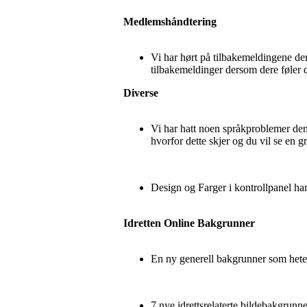
Medlemshåndtering
Vi har hørt på tilbakemeldingene der
tilbakemeldinger dersom dere føler d
Diverse
Vi har hatt noen språkproblemer den
hvorfor dette skjer og du vil se en g
Design og Farger i kontrollpanel har 
Idretten Online Bakgrunner
En ny generell bakgrunner som hete
7 nye idrettsrelaterte bildebakgrun