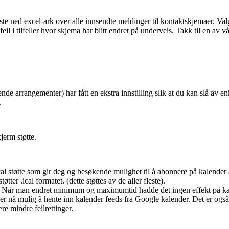
laste ned excel-ark over alle innsendte meldinger til kontaktskjemaer. Val
feil i tilfeller hvor skjema har blitt endret på underveis. Takk til en av
arrangementer) har fått en ekstra innstilling slik at du kan slå av enk
.
jerm støtte.
cal støtte som gir deg og besøkende mulighet til å abonnere på kalender a
er .ical formatet. (dette støttes av de aller fleste).
 i. Når man endret minimum og maximumtid hadde det ingen effekt på ka
r nå mulig å hente inn kalender feeds fra Google kalender. Det er også
re mindre feilrettinger.