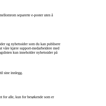
ellomrom separerte e-poster uten å
esider og nyhetssider som du kan publisere
de at våre kjære support-medarbeidere med
lagslisten kun inneholder nyhetssider på
til sine innlegg.
nt for alle, kun for besøkende som er