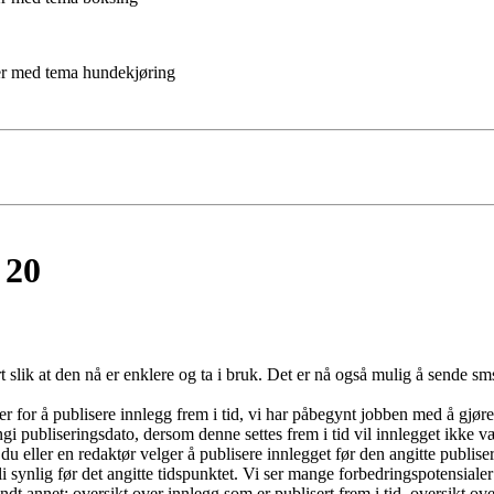
ner med tema hundekjøring
 20
slik at den nå er enklere og ta i bruk. Det er nå også mulig å sende sm
er for å publisere innlegg frem i tid, vi har påbegynt jobben med å gjøre
i publiseringsdato, dersom denne settes frem i tid vil innlegget ikke væ
 du eller en redaktør velger å publisere innlegget før den angitte publise
 synlig før det angitte tidspunktet. Vi ser mange forbedringspotensialer f
dt annet: oversikt over innlegg som er publisert frem i tid, oversikt ove