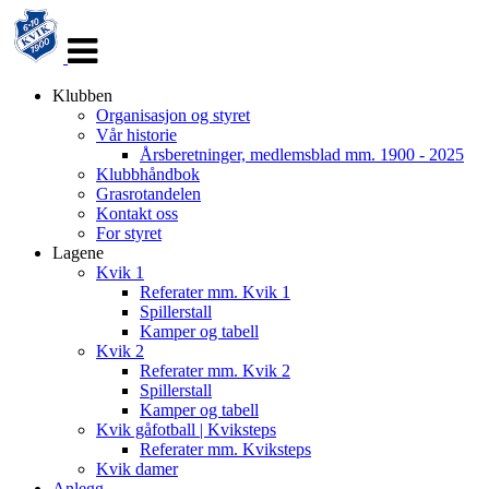
Veksle
navigasjon
Klubben
Organisasjon og styret
Vår historie
Årsberetninger, medlemsblad mm. 1900 - 2025
Klubbhåndbok
Grasrotandelen
Kontakt oss
For styret
Lagene
Kvik 1
Referater mm. Kvik 1
Spillerstall
Kamper og tabell
Kvik 2
Referater mm. Kvik 2
Spillerstall
Kamper og tabell
Kvik gåfotball | Kviksteps
Referater mm. Kviksteps
Kvik damer
Anlegg