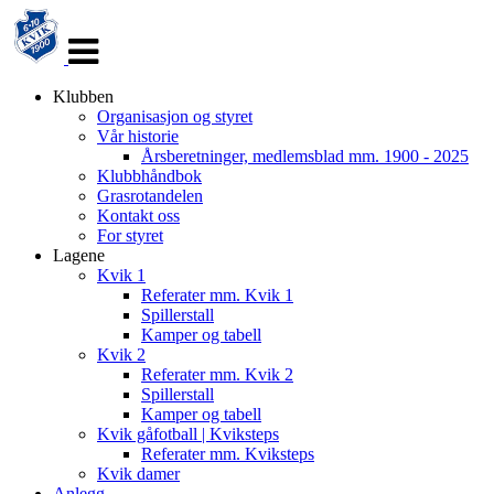
Veksle
navigasjon
Klubben
Organisasjon og styret
Vår historie
Årsberetninger, medlemsblad mm. 1900 - 2025
Klubbhåndbok
Grasrotandelen
Kontakt oss
For styret
Lagene
Kvik 1
Referater mm. Kvik 1
Spillerstall
Kamper og tabell
Kvik 2
Referater mm. Kvik 2
Spillerstall
Kamper og tabell
Kvik gåfotball | Kviksteps
Referater mm. Kviksteps
Kvik damer
Anlegg