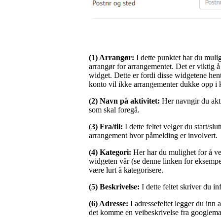
(1) Arrangør:
I dette punktet har du muli
arrangør for arrangementet. Det er viktig 
widget. Dette er fordi disse widgetene hen
konto vil ikke arrangementer dukke opp i 
(2) Navn på aktivitet:
Her navngir du akti
som skal foregå.
(
3) Fra/til:
I dette feltet velger du start/sl
arrangement hvor påmelding er involvert.
(4) Kategori:
Her har du mulighet for å velg
widgeten vår (se denne linken for eksempe
være lurt å kategorisere.
(5) Beskrivelse:
I dette feltet skriver du 
(6) Adresse:
I adressefeltet legger du inn 
det komme en veibeskrivelse fra googlemap