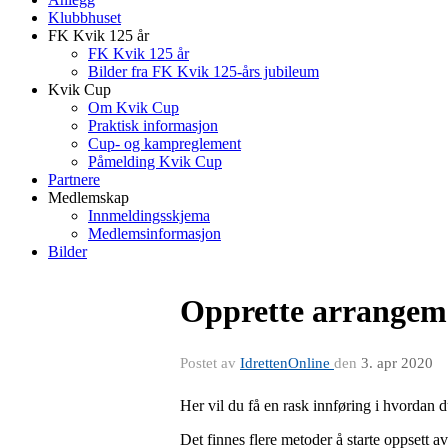
Klubbhuset
FK Kvik 125 år
FK Kvik 125 år
Bilder fra FK Kvik 125-års jubileum
Kvik Cup
Om Kvik Cup
Praktisk informasjon
Cup- og kampreglement
Påmelding Kvik Cup
Partnere
Medlemskap
Innmeldingsskjema
Medlemsinformasjon
Bilder
Opprette arrangem
Postet av
IdrettenOnline
den
3. apr 2020
Her vil du få en rask innføring i hvordan
Det finnes flere metoder å starte oppsett a