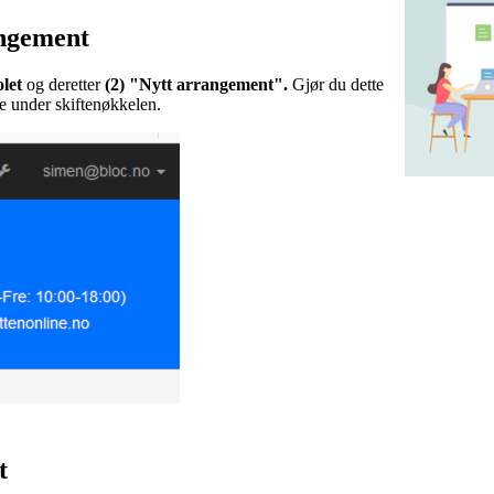
angement
olet
og deretter
(2) "Nytt arrangement".
Gjør du dette
te under skiftenøkkelen.
t