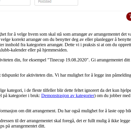
ghet for å velge hvem som skal stå som arrangør av arrangementet det v
å velge korrekt arrangør om du benytter deg av eller planlegger å benytt
ter innhold fra kategorien arrangør. Dette vi i praksis si at om du oppr
klubb-kalender eller på hjemmesiden.
viteten din, for eksempel "Tinecup 19.08.2020". Gi arrangementet ditt 
utt tidspunkt for aktiviteten din. Vi har mulighet for å legge inn påmeldin
e kategori, i de fleste tilfeller blir dette feltet ignorert da det kun hj
l på kategorier i bruk:
Demonstrasjon av kategorier
) om du jobber med
informasjon om ditt arrangement. Du har også mulighet for å laste opp bil
adressen til der arrangementet skal foregå, det er fullt mulig å ikke legg
s på arrangementet ditt.