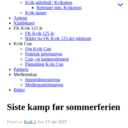
Kvik gåfotball | Kviksteps
Referater mm. Kviksteps
Kvik damer
Anlegg
Klubbhuset
FK Kvik 125 år
FK Kvik 125 år
Bilder fra FK Kvik 125-års jubileum
Kvik Cup
Om Kvik Cup
Praktisk informasjon
Cup- og kampreglement
Påmelding Kvik Cup
Partnere
Medlemskap
Innmeldingsskjema
Medlemsinformasjon
Bilder
Siste kamp før sommerferien
Postet av
Kvik 1
den
13. jul 2025