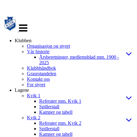
Veksle
navigasjon
Klubben
Organisasjon og styret
Vår historie
Årsberetninger, medlemsblad mm. 1900 -
2025
Klubbhåndbok
Grasrotandelen
Kontakt oss
For styret
Lagene
Kvik 1
Referater mm. Kvik 1
Spillerstall
Kamper og tabell
Kvik 2
Referater mm. Kvik 2
Spillerstall
Kamper og tabell