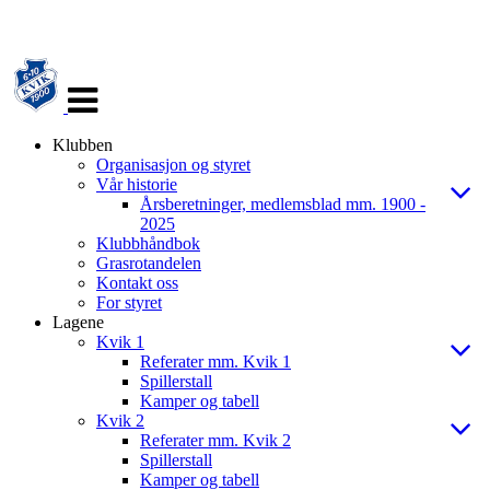
Veksle
navigasjon
Klubben
Organisasjon og styret
Vår historie
Årsberetninger, medlemsblad mm. 1900 -
2025
Klubbhåndbok
Grasrotandelen
Kontakt oss
For styret
Lagene
Kvik 1
Referater mm. Kvik 1
Spillerstall
Kamper og tabell
Kvik 2
Referater mm. Kvik 2
Spillerstall
Kamper og tabell