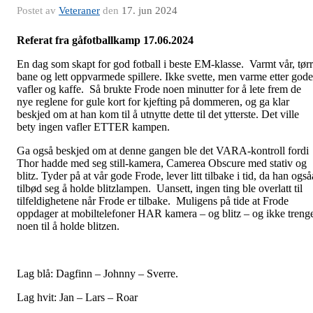
Postet av
Veteraner
den
17. jun 2024
Referat fra gåfotballkamp 17.06.2024
En dag som skapt for god fotball i beste EM-klasse. Varmt vår, tørr
bane og lett oppvarmede spillere. Ikke svette, men varme etter gode
vafler og kaffe. Så brukte Frode noen minutter for å lete frem de
nye reglene for gule kort for kjefting på dommeren, og ga klar
beskjed om at han kom til å utnytte dette til det ytterste. Det ville
bety ingen vafler ETTER kampen.
Ga også beskjed om at denne gangen ble det VARA-kontroll fordi
Thor hadde med seg still-kamera, Camerea Obscure med stativ og
blitz. Tyder på at vår gode Frode, lever litt tilbake i tid, da han også
tilbød seg å holde blitzlampen. Uansett, ingen ting ble overlatt til
tilfeldighetene når Frode er tilbake. Muligens på tide at Frode
oppdager at mobiltelefoner HAR kamera – og blitz – og ikke treng
noen til å holde blitzen.
Lag blå: Dagfinn – Johnny – Sverre.
Lag hvit: Jan – Lars – Roar