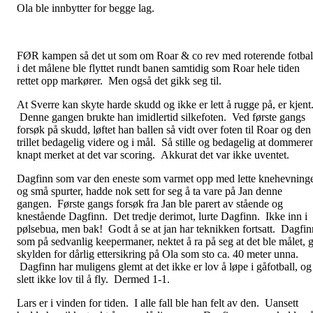
Ola ble innbytter for begge lag.
FØR kampen så det ut som om Roar & co rev med roterende fotbal
i det målene ble flyttet rundt banen samtidig som Roar hele tiden
rettet opp markører. Men også det gikk seg til.
At Sverre kan skyte harde skudd og ikke er lett å rugge på, er kjent
Denne gangen brukte han imidlertid silkefoten. Ved første gangs
forsøk på skudd, løftet han ballen så vidt over foten til Roar og den
trillet bedagelig videre og i mål. Så stille og bedagelig at dommere
knapt merket at det var scoring. Akkurat det var ikke uventet.
Dagfinn som var den eneste som varmet opp med lette knehevning
og små spurter, hadde nok sett for seg å ta vare på Jan denne
gangen. Første gangs forsøk fra Jan ble parert av stående og
knestående Dagfinn. Det tredje derimot, lurte Dagfinn. Ikke inn i
pølsebua, men bak! Godt å se at jan har teknikken fortsatt. Dagfin
som på sedvanlig keepermaner, nektet å ra på seg at det ble målet, 
skylden for dårlig ettersikring på Ola som sto ca. 40 meter unna.
Dagfinn har muligens glemt at det ikke er lov å løpe i gåfotball, og
slett ikke lov til å fly. Dermed 1-1.
Lars er i vinden for tiden. I alle fall ble han felt av den. Uansett