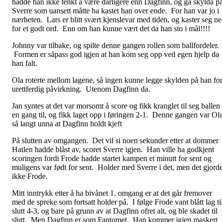
hadde han ikke tenkt å være dårligere enn Dagfinn, og ga skylda p
Sverre som uansett måtte ha kastet han over ende. For han var jo i
nærheten. Lars er blitt svært kjenslevar med tiden, og kaster seg n
for et godt ord. Enn om han kunne vært det da han sto i mål!!!!
Johnny var tilbake, og spilte denne gangen rollen som ballfordeler.
Formen er såpass god igjen at han kom seg opp ved egen hjelp da
han falt.
Ola roterte mellom lagene, så ingen kunne legge skylden på han fo
urettferdig påvirkning. Utenom Dagfinn da.
Jan syntes at det var morsomt å score og fikk kranglet til seg ballen
en gang til, og fikk laget opp i føringen 2-1. Denne gangen var Ol
så langt unna at Dagfinn holdt kjeft
På slutten av omgangen. Det vil si noen sekunder etter at dommer
Hatlen hadde blåst av, scoret Sverre igjen. Han ville ha godkjent
scoringen fordi Frode hadde startet kampen et minutt for sent og
muligens var født for sent. Holder med Sverre i det, men det gjord
ikke Frode.
Mitt inntrykk etter å ha bivånet 1. omgang er at det går fremover
med de spreke som fortsatt holder på. I følge Frode vant blått lag ti
slutt 4-3, og bare på grunn av at Dagfinn ofret alt, og ble skadet til
slutt. Men Dagfinn er som Fantomet. Han kommer igjen maskert