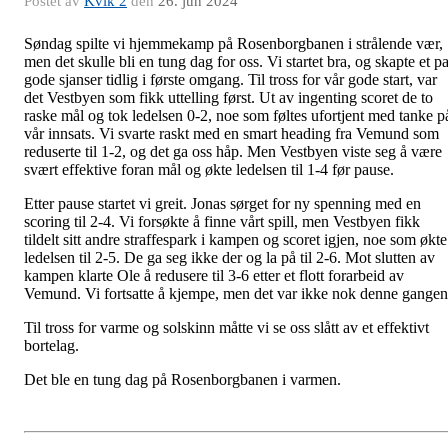
Postet av
Kvik 2
den
26. jun 2024
Søndag spilte vi hjemmekamp på Rosenborgbanen i strålende vær,
men det skulle bli en tung dag for oss. Vi startet bra, og skapte et p
gode sjanser tidlig i første omgang. Til tross for vår gode start, var
det Vestbyen som fikk uttelling først. Ut av ingenting scoret de to
raske mål og tok ledelsen 0-2, noe som føltes ufortjent med tanke p
vår innsats. Vi svarte raskt med en smart heading fra Vemund som
reduserte til 1-2, og det ga oss håp. Men Vestbyen viste seg å være
svært effektive foran mål og økte ledelsen til 1-4 før pause.
Etter pause startet vi greit. Jonas sørget for ny spenning med en
scoring til 2-4. Vi forsøkte å finne vårt spill, men Vestbyen fikk
tildelt sitt andre straffespark i kampen og scoret igjen, noe som økte
ledelsen til 2-5. De ga seg ikke der og la på til 2-6. Mot slutten av
kampen klarte Ole å redusere til 3-6 etter et flott forarbeid av
Vemund. Vi fortsatte å kjempe, men det var ikke nok denne gange
Til tross for varme og solskinn måtte vi se oss slått av et effektivt
bortelag.
Det ble en tung dag på Rosenborgbanen i varmen.