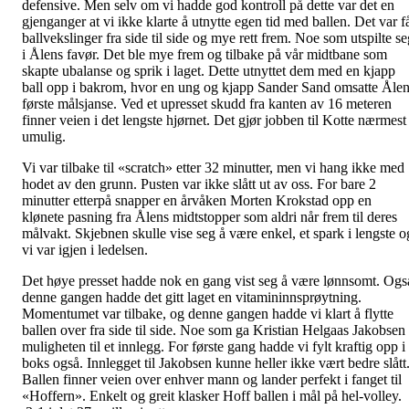
defensive. Men selv om vi hadde god kontroll på dette var det en
gjenganger at vi ikke klarte å utnytte egen tid med ballen. Det var f
ballvekslinger fra side til side og mye rett frem. Noe som utspilte se
i Ålens favør. Det ble mye frem og tilbake på vår midtbane som
skapte ubalanse og sprik i laget. Dette utnyttet dem med en kjapp
ball opp i bakrom, hvor en ung og kjapp Sander Sand omsatte Åle
første målsjanse. Ved et upresset skudd fra kanten av 16 meteren
finner veien i det lengste hjørnet. Det gjør jobben til Kotte nærmest
umulig.
Vi var tilbake til «scratch» etter 32 minutter, men vi hang ikke med
hodet av den grunn. Pusten var ikke slått ut av oss. For bare 2
minutter etterpå snapper en årvåken Morten Krokstad opp en
klønete pasning fra Ålens midtstopper som aldri når frem til deres
målvakt. Skjebnen skulle vise seg å være enkel, et spark i lengste o
vi var igjen i ledelsen.
Det høye presset hadde nok en gang vist seg å være lønnsomt. Ogs
denne gangen hadde det gitt laget en vitamininnsprøytning.
Momentumet var tilbake, og denne gangen hadde vi klart å flytte
ballen over fra side til side. Noe som ga Kristian Helgaas Jakobsen
muligheten til et innlegg. For første gang hadde vi fylt kraftig opp i
boks også. Innlegget til Jakobsen kunne heller ikke vært bedre slått
Ballen finner veien over enhver mann og lander perfekt i fanget til
«Hoffern». Enkelt og greit klasker Hoff ballen i mål på hel-volley.