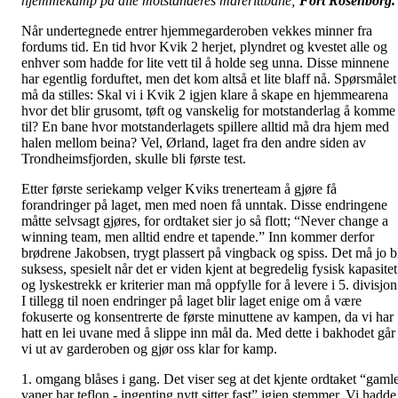
hjemmekamp på alle motstanderes marerittbane;
Fort Rosenborg.
Når undertegnede entrer hjemmegarderoben vekkes minner fra
fordums tid. En tid hvor Kvik 2 herjet, plyndret og kvestet alle og
enhver som hadde for lite vett til å holde seg unna. Disse minnene
har egentlig forduftet, men det kom altså et lite blaff nå. Spørsmålet
må da stilles: Skal vi i Kvik 2 igjen klare å skape en hjemmearena
hvor det blir grusomt, tøft og vanskelig for motstanderlag å komme
til? En bane hvor motstanderlagets spillere alltid må dra hjem med
halen mellom beina? Vel, Ørland, laget fra den andre siden av
Trondheimsfjorden, skulle bli første test.
Etter første seriekamp velger Kviks trenerteam å gjøre få
forandringer på laget, men med noen få unntak. Disse endringene
måtte selvsagt gjøres, for ordtaket sier jo så flott; “Never change a
winning team, men alltid endre et tapende.” Inn kommer derfor
brødrene Jakobsen, trygt plassert på vingback og spiss. Det må jo b
suksess, spesielt når det er viden kjent at begredelig fysisk kapasitet
og lyskestrekk er kriterier man må oppfylle for å levere i 5. divisjon
I tillegg til noen endringer på laget blir laget enige om å være
fokuserte og konsentrerte de første minuttene av kampen, da vi har
hatt en lei uvane med å slippe inn mål da. Med dette i bakhodet går
vi ut av garderoben og gjør oss klar for kamp.
1. omgang blåses i gang. Det viser seg at det kjente ordtaket “gaml
vaner har teflon - ingenting nytt sitter fast” igjen stemmer. Vi hadde