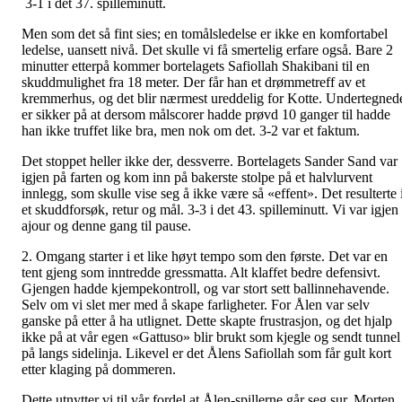
3-1 i det 37. spilleminutt.
Men som det så fint sies; en tomålsledelse er ikke en komfortabel
ledelse, uansett nivå. Det skulle vi få smertelig erfare også. Bare 2
minutter etterpå kommer bortelagets Safiollah Shakibani til en
skuddmulighet fra 18 meter. Der får han et drømmetreff av et
kremmerhus, og det blir nærmest ureddelig for Kotte. Undertegned
er sikker på at dersom målscorer hadde prøvd 10 ganger til hadde
han ikke truffet like bra, men nok om det. 3-2 var et faktum.
Det stoppet heller ikke der, dessverre. Bortelagets Sander Sand var
igjen på farten og kom inn på bakerste stolpe på et halvlurvent
innlegg, som skulle vise seg å ikke være så «effent». Det resulterte 
et skuddforsøk, retur og mål. 3-3 i det 43. spilleminutt. Vi var igjen
ajour og denne gang til pause.
2. Omgang starter i et like høyt tempo som den første. Det var en
tent gjeng som inntredde gressmatta. Alt klaffet bedre defensivt.
Gjengen hadde kjempekontroll, og var stort sett ballinnehavende.
Selv om vi slet mer med å skape farligheter. For Ålen var selv
ganske på etter å ha utlignet. Dette skapte frustrasjon, og det hjalp
ikke på at vår egen «Gattuso» blir brukt som kjegle og sendt tunnel
på langs sidelinja. Likevel er det Ålens Safiollah som får gult kort
etter klaging på dommeren.
Dette utnytter vi til vår fordel at Ålen-spillerne går seg sur. Morten