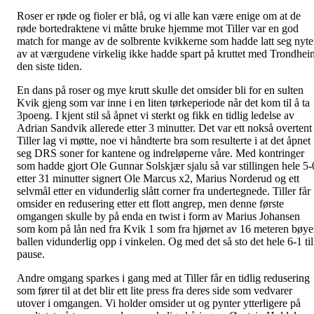
Roser er røde og fioler er blå, og vi alle kan være enige om at de
røde bortedraktene vi måtte bruke hjemme mot Tiller var en god
match for mange av de solbrente kvikkerne som hadde latt seg nyte
av at værgudene virkelig ikke hadde spart på kruttet med Trondhei
den siste tiden.
En dans på roser og mye krutt skulle det omsider bli for en sulten
Kvik gjeng som var inne i en liten tørkeperiode når det kom til å ta
3poeng. I kjent stil så åpnet vi sterkt og fikk en tidlig ledelse av
Adrian Sandvik allerede etter 3 minutter. Det var ett nokså overtent
Tiller lag vi møtte, noe vi håndterte bra som resulterte i at det åpnet
seg DRS soner for kantene og indreløperne våre. Med kontringer
som hadde gjort Ole Gunnar Solskjær sjalu så var stillingen hele 5-
etter 31 minutter signert Ole Marcus x2, Marius Norderud og ett
selvmål etter en vidunderlig slått corner fra undertegnede. Tiller får
omsider en redusering etter ett flott angrep, men denne første
omgangen skulle by på enda en twist i form av Marius Johansen
som kom på lån ned fra Kvik 1 som fra hjørnet av 16 meteren bøye
ballen vidunderlig opp i vinkelen. Og med det så sto det hele 6-1 til
pause.
Andre omgang sparkes i gang med at Tiller får en tidlig redusering
som fører til at det blir ett lite press fra deres side som vedvarer
utover i omgangen. Vi holder omsider ut og pynter ytterligere på