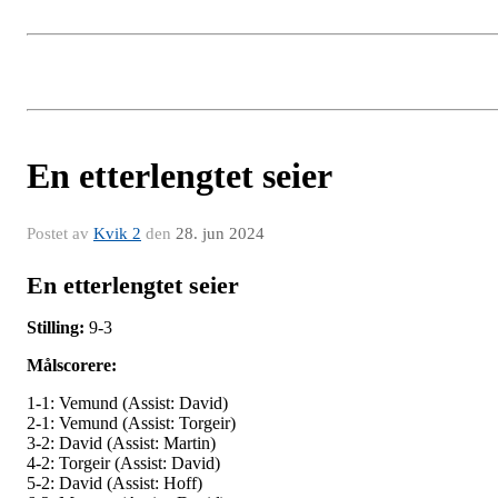
En etterlengtet seier
Postet av
Kvik 2
den
28. jun 2024
En etterlengtet seier
Stilling:
9-3
Målscorere:
1-1: Vemund (Assist: David)
2-1: Vemund (Assist: Torgeir)
3-2: David (Assist: Martin)
4-2: Torgeir (Assist: David)
5-2: David (Assist: Hoff)