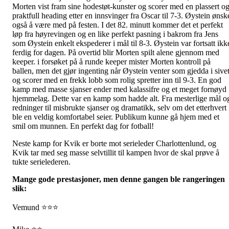
Morten vist fram sine hodestøt-kunster og scorer med en plassert o
praktfull heading etter en innsvinger fra Oscar til 7-3. Øystein ønsk
også å være med på festen. I det 82. minutt kommer det et perfekt
løp fra høyrevingen og en like perfekt pasning i bakrom fra Jens
som Øystein enkelt ekspederer i mål til 8-3. Øystein var fortsatt ikk
ferdig for dagen. På overtid blir Morten spilt alene gjennom med
keeper. i forsøket på å runde keeper mister Morten kontroll på
ballen, men det gjør ingenting når Øystein venter som gjedda i sive
og scorer med en frekk lobb som rolig spretter inn til 9-3. En god
kamp med masse sjanser ender med kalassifre og et meget fornøyd
hjemmelag. Dette var en kamp som hadde alt. Fra mesterlige mål o
redninger til misbrukte sjanser og dramatikk, selv om det etterhvert
ble en veldig komfortabel seier. Publikum kunne gå hjem med et
smil om munnen. En perfekt dag for fotball!
Neste kamp for Kvik er borte mot serieleder Charlottenlund, og
Kvik tar med seg masse selvtillit til kampen hvor de skal prøve å
tukte serielederen.
Mange gode prestasjoner, men denne gangen ble rangeringen
slik:
Vemund ⭐⭐⭐