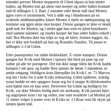
minutter presser Morten stopperen til Glimt såpass at han mister
ballen, og Morten kan gå alene mot keeper og setter ballen kontant 
mål til stillingen 1-3. Bare 2 minutter etter første mål skal Morten
igjen være et uromoment. Ved å stille seg i blindsonen på en
uvitende midtbanespiller, klarer Morten å stjele en støttepasning og
kommer seg igjen alene mot keeper. Denne gangen er ikke et skud
godt nok for Morten, og i stedet gjør han som en kjent brasilianer
med samme nummer, og runder keeper før han setter ballen enkelt i
mål. Bra Morten ikke har klipt av seg alt håret, foruten luggen, da
har vi ikke sett forskjell på han og Ronaldo Nazário. Til pause er
stillingen 2-3 til Glimt.
Etter pausepraten var målet klokkeklart; Å vinne kampen. Denne
gangen har Kvik med Morten i spissen fått blod på tann og var
sultne på alle tre poengene. Det tok ikke lange tiden før Kvik hadd
kampen i sitt spor, og hadde flere sjanser de første 5 minuttene av
andre omgang. Heldigvis kom lånespiller fra Kvik1, nr. 71 Marcus
seg inn i boks for å sette Kviks redusering. Glimt spillerne, tydelig
rystet hadde en stor oppgave foran seg for å stoppe Kviklokomotiv
som kjørte mot en klar seier. Dessverre for Glimt og heldigvis for
Kvik, var ikke Morten ferdig med sin storkamp. Kvik presset høyt
og angrepene kom i tur og orden, noe som resulterte i at Morten på
11 meter velger å sentre over til Kviks nr. 13 Roar som får skyte på
nesten åpent mål.