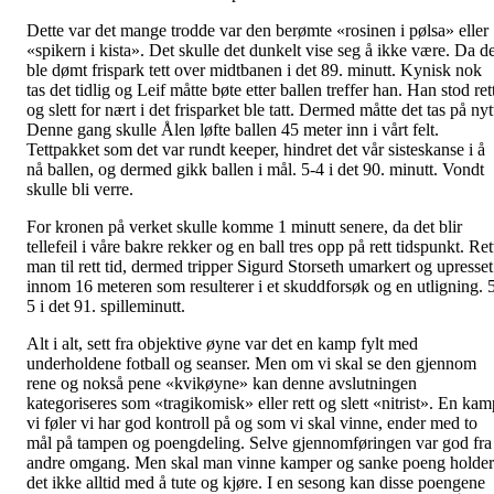
Dette var det mange trodde var den berømte «rosinen i pølsa» eller
«spikern i kista». Det skulle det dunkelt vise seg å ikke være. Da de
ble dømt frispark tett over midtbanen i det 89. minutt. Kynisk nok
tas det tidlig og Leif måtte bøte etter ballen treffer han. Han stod ret
og slett for nært i det frisparket ble tatt. Dermed måtte det tas på nyt
Denne gang skulle Ålen løfte ballen 45 meter inn i vårt felt.
Tettpakket som det var rundt keeper, hindret det vår sisteskanse i å
nå ballen, og dermed gikk ballen i mål. 5-4 i det 90. minutt. Vondt
skulle bli verre.
For kronen på verket skulle komme 1 minutt senere, da det blir
tellefeil i våre bakre rekker og en ball tres opp på rett tidspunkt. Ret
man til rett tid, dermed tripper Sigurd Storseth umarkert og upresset
innom 16 meteren som resulterer i et skuddforsøk og en utligning. 
5 i det 91. spilleminutt.
Alt i alt, sett fra objektive øyne var det en kamp fylt med
underholdene fotball og seanser. Men om vi skal se den gjennom
rene og nokså pene «kvikøyne» kan denne avslutningen
kategoriseres som «tragikomisk» eller rett og slett «nitrist». En kam
vi føler vi har god kontroll på og som vi skal vinne, ender med to
mål på tampen og poengdeling. Selve gjennomføringen var god fra
andre omgang. Men skal man vinne kamper og sanke poeng holder
det ikke alltid med å tute og kjøre. I en sesong kan disse poengene