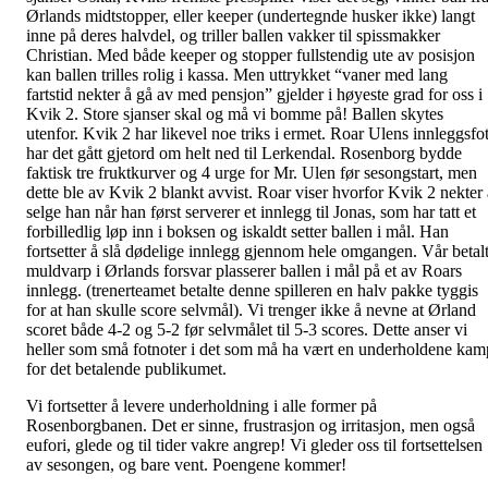
Ørlands midtstopper, eller keeper (undertegnde husker ikke) langt
inne på deres halvdel, og triller ballen vakker til spissmakker
Christian. Med både keeper og stopper fullstendig ute av posisjon
kan ballen trilles rolig i kassa. Men uttrykket “vaner med lang
fartstid nekter å gå av med pensjon” gjelder i høyeste grad for oss i
Kvik 2. Store sjanser skal og må vi bomme på! Ballen skytes
utenfor. Kvik 2 har likevel noe triks i ermet. Roar Ulens innleggsfo
har det gått gjetord om helt ned til Lerkendal. Rosenborg bydde
faktisk tre fruktkurver og 4 urge for Mr. Ulen før sesongstart, men
dette ble av Kvik 2 blankt avvist. Roar viser hvorfor Kvik 2 nekter 
selge han når han først serverer et innlegg til Jonas, som har tatt et
forbilledlig løp inn i boksen og iskaldt setter ballen i mål. Han
fortsetter å slå dødelige innlegg gjennom hele omgangen. Vår betal
muldvarp i Ørlands forsvar plasserer ballen i mål på et av Roars
innlegg. (trenerteamet betalte denne spilleren en halv pakke tyggis
for at han skulle score selvmål). Vi trenger ikke å nevne at Ørland
scoret både 4-2 og 5-2 før selvmålet til 5-3 scores. Dette anser vi
heller som små fotnoter i det som må ha vært en underholdene kam
for det betalende publikumet.
Vi fortsetter å levere underholdning i alle former på
Rosenborgbanen. Det er sinne, frustrasjon og irritasjon, men også
eufori, glede og til tider vakre angrep! Vi gleder oss til fortsettelsen
av sesongen, og bare vent. Poengene kommer!