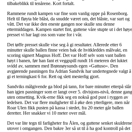
tilbakeblikk til tenårene. Kort fortalt.
Rammene rundt kampen var fine som vanlig oppe på Rosenborg.
Helt til fløyta ble blåst, da snudde været om, det blåste, var surt og
vått. Det var ikke den eneste gangen noe skulle snu denne
ettermiddagen. Kampen startet fint, guttene våre stupte ut i det høy
presset vi har lagt oss som vane for i vår.
Det tøffe presset skulle vise seg å gi resultater. Allerede etter 6
minutter skulle ballen finne veien bak de hvitkleddes målvakt, en
scoring signert Magnus Hoff. Det var Hoff selv som vant ballen
høyt i banen, før han fant et veggspill rundt 16 meteren det luktet
svidd av, sammen med Brønnøysunds egen «Gattuso». Den
avgjørende pasningen fra Adrian Sandvik har undertegnede valgt å
gi et terningkast 6 for. Rett og slett mesterlig gjort.
Sandviks målgivende ga blod på tann, for bare minutter etterpå slår
han igjen pasninger som er langt over 5. divisjons-nivå, denne gan
uten omsetting. Kvik-erne fikk seg en nokså god pust i ryggen av
ledelsen. Det var flere muligheter til å øke den ytterligere, men når
Roar Ulen fikk pusten på kassa i stedet, fra 20 meter går ballen
deretter. Her snakker vi 10 meter over mål.
Det var lite tegn til farligheter fra Ålen, og guttene senket skuldrene
utover i omgangen. Den bakre 3er så ut til å ha god kontroll på det