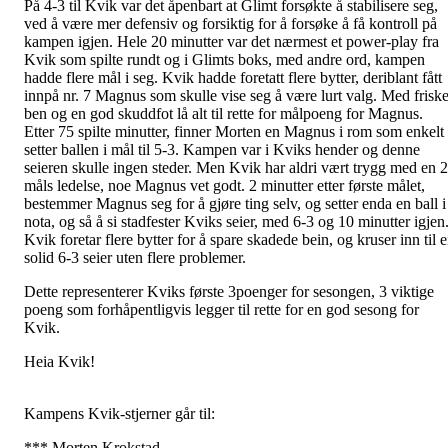
På 4-3 til Kvik var det åpenbart at Glimt forsøkte å stabilisere seg,
ved å være mer defensiv og forsiktig for å forsøke å få kontroll på
kampen igjen. Hele 20 minutter var det nærmest et power-play fra
Kvik som spilte rundt og i Glimts boks, med andre ord, kampen
hadde flere mål i seg. Kvik hadde foretatt flere bytter, deriblant fått
innpå nr. 7 Magnus som skulle vise seg å være lurt valg. Med frisk
ben og en god skuddfot lå alt til rette for målpoeng for Magnus.
Etter 75 spilte minutter, finner Morten en Magnus i rom som enkelt
setter ballen i mål til 5-3. Kampen var i Kviks hender og denne
seieren skulle ingen steder. Men Kvik har aldri vært trygg med en 2
måls ledelse, noe Magnus vet godt. 2 minutter etter første målet,
bestemmer Magnus seg for å gjøre ting selv, og setter enda en ball i
nota, og så å si stadfester Kviks seier, med 6-3 og 10 minutter igjen
Kvik foretar flere bytter for å spare skadede bein, og kruser inn til 
solid 6-3 seier uten flere problemer.
Dette representerer Kviks første 3poenger for sesongen, 3 viktige
poeng som forhåpentligvis legger til rette for en god sesong for
Kvik.
Heia Kvik!
Kampens Kvik-stjerner går til:
*** Morten Krokstad