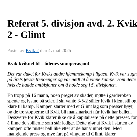
Referat 5. divisjon avd. 2. Kvi
2 - Glimt
Postet av
Kvik 2
den
4. mai 2025
Kvik kviknet til – tidenes snuoperasjon!
Det var duket for Kviks andre hjemmekamp i ligaen. Kvik var sugn
på årets første trepoenger og var nødt til å vinne kamper som dette
hvis de hadde ambisjoner om å holde seg i 5. divisjonen.
En tropp på 16 mann, noen preget av skader, møtte i garderoben
spente og lystne på seier. I sin vante 3-5-2 stiller Kvik i kjent stil og
klare til kamp. Kampen starter med et Glimt lag som presser høyt,
og de tre stopperne til Kvik bli mansmarkert når Kvik har ballen.
Dessverre for Kvik klarer ikke de å kapitalisere på dette presset, for
å finne de spillerne som står ledige. Dette gjør at Kvik i starten av
kampen ofte mister ball like etter at de har vunnet den. Med
manglende press og mye fart på vingene til Glimt, klarer