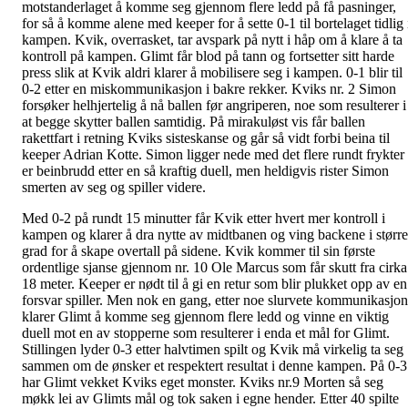
motstanderlaget å komme seg gjennom flere ledd på få pasninger,
for så å komme alene med keeper for å sette 0-1 til bortelaget tidlig 
kampen. Kvik, overrasket, tar avspark på nytt i håp om å klare å ta
kontroll på kampen. Glimt får blod på tann og fortsetter sitt harde
press slik at Kvik aldri klarer å mobilisere seg i kampen. 0-1 blir til
0-2 etter en miskommunikasjon i bakre rekker. Kviks nr. 2 Simon
forsøker helhjertelig å nå ballen før angriperen, noe som resulterer i
at begge skytter ballen samtidig. På mirakuløst vis får ballen
rakettfart i retning Kviks sisteskanse og går så vidt forbi beina til
keeper Adrian Kotte. Simon ligger nede med det flere rundt frykter
er beinbrudd etter en så kraftig duell, men heldigvis rister Simon
smerten av seg og spiller videre.
Med 0-2 på rundt 15 minutter får Kvik etter hvert mer kontroll i
kampen og klarer å dra nytte av midtbanen og ving backene i større
grad for å skape overtall på sidene. Kvik kommer til sin første
ordentlige sjanse gjennom nr. 10 Ole Marcus som får skutt fra cirka
18 meter. Keeper er nødt til å gi en retur som blir plukket opp av en
forsvar spiller. Men nok en gang, etter noe slurvete kommunikasjon
klarer Glimt å komme seg gjennom flere ledd og vinne en viktig
duell mot en av stopperne som resulterer i enda et mål for Glimt.
Stillingen lyder 0-3 etter halvtimen spilt og Kvik må virkelig ta seg
sammen om de ønsker et respektert resultat i denne kampen. På 0-3
har Glimt vekket Kviks eget monster. Kviks nr.9 Morten så seg
møkk lei av Glimts mål og tok saken i egne hender. Etter 40 spilte