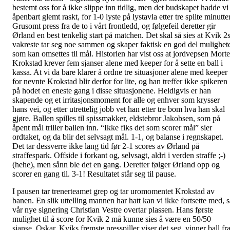
bestemt oss for å ikke slippe inn tidlig, men det budskapet hadde vi
åpenbart glemt raskt, for 1-0 lyste på lystavla etter tre spilte minutter
Grusomt press fra de to i vårt frontledd, og følgefeil deretter gir
Ørland en best tenkelig start på matchen. Det skal så sies at Kvik 2
vakreste tar seg noe sammen og skaper faktisk en god del mulighet
som kan omsettes til mål. Historien har vist oss at jordvepsen Mort
Krokstad krever fem sjanser alene med keeper for å sette en ball i
kassa. At vi da bare klarer å ordne tre situasjoner alene med keeper
for nevnte Krokstad blir derfor for lite, og han treffer ikke spikeren
på hodet en eneste gang i disse situasjonene. Heldigvis er han
skapende og et irritasjonsmoment for alle og enhver som krysser
hans vei, og etter utrettelig jobb vet han etter tre bom hva han skal
gjøre. Ballen spilles til spissmakker, eldstebror Jakobsen, som på
åpent mål triller ballen inn. “Ikke fiks det som scorer mål” sier
ordtaket, og da blir det selvsagt mål. 1-1, og balanse i regnskapet.
Det tar dessverre ikke lang tid før 2-1 scores av Ørland på
straffespark. Offside i forkant og, selvsagt, aldri i verden straffe ;-)
(hehe), men sånn ble det en gang. Deretter følger Ørland opp og
scorer en gang til. 3-1! Resultatet står seg til pause.
I pausen tar trenerteamet grep og tar uromomentet Krokstad av
banen. En slik uttelling mannen har hatt kan vi ikke fortsette med, s
vår nye signering Christian Vestre overtar plassen. Hans første
mulighet til å score for Kvik 2 må kunne sies å være en 50/50
sjanse. Oskar, Kviks fremste presspiller viser det seg, vinner ball fr