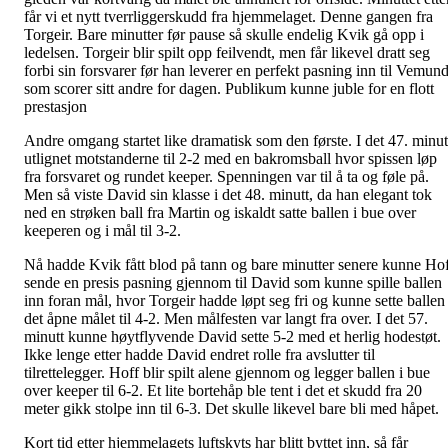
får vi et nytt tverrliggerskudd fra hjemmelaget. Denne gangen fra
Torgeir. Bare minutter før pause så skulle endelig Kvik gå opp i
ledelsen. Torgeir blir spilt opp feilvendt, men får likevel dratt seg
forbi sin forsvarer før han leverer en perfekt pasning inn til Vemun
som scorer sitt andre for dagen. Publikum kunne juble for en flott
prestasjon
Andre omgang startet like dramatisk som den første. I det 47. minut
utlignet motstanderne til 2-2 med en bakromsball hvor spissen løp
fra forsvaret og rundet keeper. Spenningen var til å ta og føle på.
Men så viste David sin klasse i det 48. minutt, da han elegant tok
ned en strøken ball fra Martin og iskaldt satte ballen i bue over
keeperen og i mål til 3-2.
Nå hadde Kvik fått blod på tann og bare minutter senere kunne Ho
sende en presis pasning gjennom til David som kunne spille ballen
inn foran mål, hvor Torgeir hadde løpt seg fri og kunne sette ballen 
det åpne målet til 4-2. Men målfesten var langt fra over. I det 57.
minutt kunne høytflyvende David sette 5-2 med et herlig hodestøt.
Ikke lenge etter hadde David endret rolle fra avslutter til
tilrettelegger. Hoff blir spilt alene gjennom og legger ballen i bue
over keeper til 6-2. Et lite bortehåp ble tent i det et skudd fra 20
meter gikk stolpe inn til 6-3. Det skulle likevel bare bli med håpet.
Kort tid etter hjemmelagets luftskyts har blitt byttet inn, så får