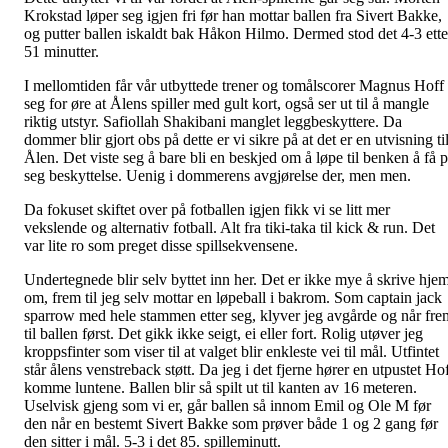
Krokstad løper seg igjen fri før han mottar ballen fra Sivert Bakke,
og putter ballen iskaldt bak Håkon Hilmo. Dermed stod det 4-3 ette
51 minutter.
I mellomtiden får vår utbyttede trener og tomålscorer Magnus Hoff
seg for øre at Ålens spiller med gult kort, også ser ut til å mangle
riktig utstyr. Safiollah Shakibani manglet leggbeskyttere. Da
dommer blir gjort obs på dette er vi sikre på at det er en utvisning ti
Ålen. Det viste seg å bare bli en beskjed om å løpe til benken å få 
seg beskyttelse. Uenig i dommerens avgjørelse der, men men.
Da fokuset skiftet over på fotballen igjen fikk vi se litt mer
vekslende og alternativ fotball. Alt fra tiki-taka til kick & run. Det
var lite ro som preget disse spillsekvensene.
Undertegnede blir selv byttet inn her. Det er ikke mye å skrive hje
om, frem til jeg selv mottar en løpeball i bakrom. Som captain jack
sparrow med hele stammen etter seg, klyver jeg avgårde og når fre
til ballen først. Det gikk ikke seigt, ei eller fort. Rolig utøver jeg
kroppsfinter som viser til at valget blir enkleste vei til mål. Utfintet
står ålens venstreback støtt. Da jeg i det fjerne hører en utpustet Ho
komme luntene. Ballen blir så spilt ut til kanten av 16 meteren.
Uselvisk gjeng som vi er, går ballen så innom Emil og Ole M før
den når en bestemt Sivert Bakke som prøver både 1 og 2 gang før
den sitter i mål. 5-3 i det 85. spilleminutt.