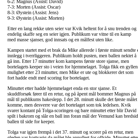
6-2: Magnus (Assist: David)
7-3: Morten (Assist: Oscar)
8-3: Øystein (Assist: Jens)
9-3: Øystein (Assist: Morten)
Etter en lang rekke uten seier var Kvik heltent for å snu trenden og
endelig skaffe seg en seier igjen. Publikum var vitne til en kamp
med masse sjanser, god innsats og en målfest uten like.
Kampen startet med et brak da Mike allerede i første minutt sendte 
innlegg i tverrliggeren. Publikum holdt pusten, men ballen nektet å
gå inn. Etter 17 minutter kom kampens første store sjanse, men
bortelagets keeper sto i veien for hjemmelaget. Tolga fikk en gyllen
mulighet etter 23 minutter, men Mike er ute og blokkerer det som
fort hadde endt med scoring for bortelaget.
Minuttet etter hadde hjemmelaget enda en stor sjanse. Et
skuddforsøk fører til en retur, og på åpent mål bommer Magnus på
mål til publikums hakeslepp. I det 28. minutt skulle det første målet
komme, men desverre var det bortelaget som tok ledelsen. Kvik
svarer kontant på Tolga-scoringen og bare minuttet etter blir David
spilt i bakrom og slår en ball inn foran mål der Vemund kan bredsi
ballen til side for keeper.
Tolga var igjen frempå i det 37. minutt og scorer på en retur, men
gleden var kortvarig da målet ble annullert for offside. Minuttet ette