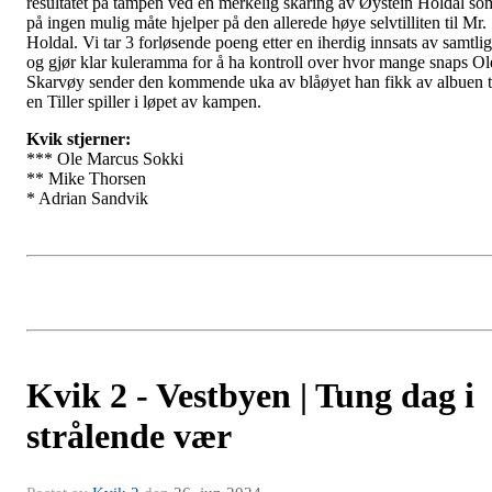
resultatet på tampen ved en merkelig skåring av Øystein Holdal so
på ingen mulig måte hjelper på den allerede høye selvtilliten til Mr.
Holdal. Vi tar 3 forløsende poeng etter en iherdig innsats av samtli
og gjør klar kuleramma for å ha kontroll over hvor mange snaps Ol
Skarvøy sender den kommende uka av blåøyet han fikk av albuen t
en Tiller spiller i løpet av kampen.
Kvik stjerner:
*** Ole Marcus Sokki
** Mike Thorsen
* Adrian Sandvik
Kvik 2 - Vestbyen | Tung dag i
strålende vær