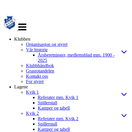
Veksle
navigasjon
Klubben
Organisasjon og styret
Vår historie
Årsberetninger, medlemsblad mm. 1900 -
2025
Klubbhåndbok
Grasrotandelen
Kontakt oss
For styret
Lagene
Kvik 1
Referater mm. Kvik 1
Spillerstall
Kamper og tabell
Kvik 2
Referater mm. Kvik 2
Spillerstall
Kamper og tabell