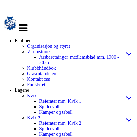
Veksle
navigasjon
Klubben
Organisasjon og styret
Vår historie
Årsberetninger, medlemsblad mm. 1900 -
2025
Klubbhåndbok
Grasrotandelen
Kontakt oss
For styret
Lagene
Kvik 1
Referater mm. Kvik 1
Spillerstall
Kamper og tabell
Kvik 2
Referater mm. Kvik 2
Spillerstall
Kamper og tabell