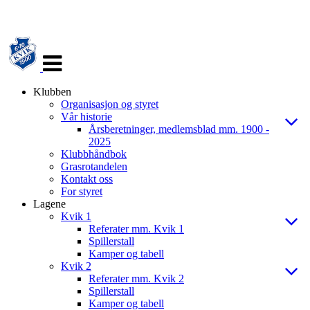
Veksle
navigasjon
Klubben
Organisasjon og styret
Vår historie
Årsberetninger, medlemsblad mm. 1900 -
2025
Klubbhåndbok
Grasrotandelen
Kontakt oss
For styret
Lagene
Kvik 1
Referater mm. Kvik 1
Spillerstall
Kamper og tabell
Kvik 2
Referater mm. Kvik 2
Spillerstall
Kamper og tabell