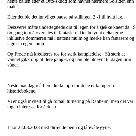
hente ballen etter et Otto-skudd som havnet nærmere Solsiden enn
målet.
Etter det ble det innvilget pause på stillingen 2 -1 til hvitt lag.
Dessverre måtte undertegnede dra til legen for å sjekke kneet da. S
omgang to må overlates til fantasien. Det betyr at deltakerne
inklusive dommeren må i nattens mulm og mørke kan fantasere og
lage sin egen kamp.
Og Frode må krediteres ros for sterk kampledelse. Så sterk at
vannet gikk opp til flere ganger, og han ble utnevnt til dagen urin-
våner.
Neste mandag må flere dukke opp for dette er kamper for
historiebøkene.
Vi er også invitert til gå-fotball turnering på Ranheim, men det var
ingen interesse for å delta.
Thor 22.08.2023 med dirrende penn og tårevåte øyne.