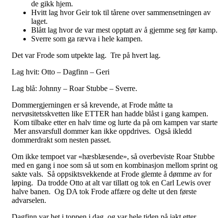
de gikk hjem.
Hvitt lag hvor Geir tok til tårene over sammensetningen av
laget.
Blått lag hvor de var mest opptatt av å gjemme seg før kamp.
Sverre som ga rævva i hele kampen.
Det var Frode som utpekte lag. Tre på hvert lag.
Lag hvit: Otto – Dagfinn – Geri
Lag blå: Johnny – Roar Stubbe – Sverre.
Dommergjerningen er så krevende, at Frode måtte ta
nervøsitetsskvetten like ETTER han hadde blåst i gang kampen.
Kom tilbake etter en halv time og lurte da på om kampen var starte
Mer ansvarsfull dommer kan ikke oppdrives. Også ikledd
dommerdrakt som nesten passet.
Om ikke tempoet var «hæsblæsende», så overbeviste Roar Stubbe
med en gang i noe som så ut som en kombinasjon mellom sprint og
sakte vals. Så oppsiktsvekkende at Frode glemte å dømme av for
løping. Da trodde Otto at alt var tillatt og tok en Carl Lewis over
halve banen. Og DA tok Frode affære og delte ut den første
advarselen.
Dagfinn var het i toppen i dag, og var hele tiden på jakt etter