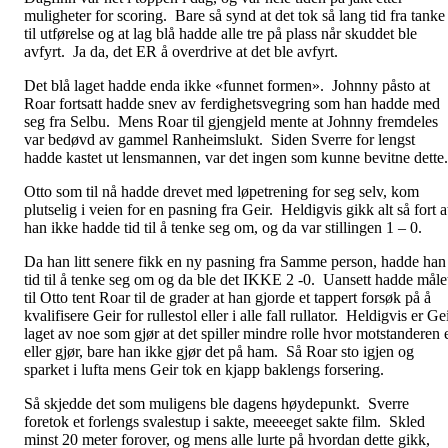
muligheter for scoring. Bare så synd at det tok så lang tid fra tanke
til utførelse og at lag blå hadde alle tre på plass når skuddet ble
avfyrt. Ja da, det ER å overdrive at det ble avfyrt.
Det blå laget hadde enda ikke «funnet formen». Johnny påsto at
Roar fortsatt hadde snev av ferdighetsvegring som han hadde med
seg fra Selbu. Mens Roar til gjengjeld mente at Johnny fremdeles
var bedøvd av gammel Ranheimslukt. Siden Sverre for lengst
hadde kastet ut lensmannen, var det ingen som kunne bevitne dette.
Otto som til nå hadde drevet med løpetrening for seg selv, kom
plutselig i veien for en pasning fra Geir. Heldigvis gikk alt så fort a
han ikke hadde tid til å tenke seg om, og da var stillingen 1 – 0.
Da han litt senere fikk en ny pasning fra Samme person, hadde han
tid til å tenke seg om og da ble det IKKE 2 -0. Uansett hadde måle
til Otto tent Roar til de grader at han gjorde et tappert forsøk på å
kvalifisere Geir for rullestol eller i alle fall rullator. Heldigvis er Ge
laget av noe som gjør at det spiller mindre rolle hvor motstanderen 
eller gjør, bare han ikke gjør det på ham. Så Roar sto igjen og
sparket i lufta mens Geir tok en kjapp baklengs forsering.
Så skjedde det som muligens ble dagens høydepunkt. Sverre
foretok et forlengs svalestup i sakte, meeeeget sakte film. Skled
minst 20 meter forover, og mens alle lurte på hvordan dette gikk,