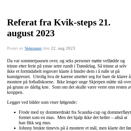
Referat fra Kvik-steps 21.
august 2023
Postet av
Veteraner
den
22. aug 2023
Da var sommerpausen over, og seks personer møtte velfødde og
trinne etter ferie på ymse setre rundt i Trøndelag. Så trinne at selv
ikke et formidabelt regnvær klarte å hindre dem i å rulle ut på
kunstgresset. Utrolig hva de karene utsetter seg for bare de klarer å
montere på fotballskoene. Ikke lenger unge Skjerpen måtte stå ove
på grunn av dårlig kne. Som om det skulle være verre enn resten a
kroppen.
Legger ved bilder som viser følgende:
Frode med ny dommerdrakt fra Scandia-cup og dommerfløy
formet som en mus. Men det hjalp ikke det heller – altså at
han fikk seg mus.
Johnny brukte timevis på å montere et mål, men klarte det fø