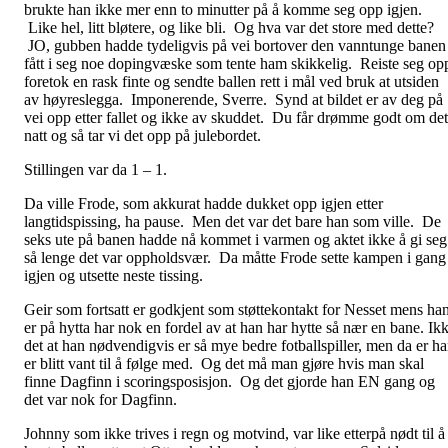
brukte han ikke mer enn to minutter på å komme seg opp igjen.
Like hel, litt bløtere, og like bli. Og hva var det store med dette?
JO, gubben hadde tydeligvis på vei bortover den vanntunge banen
fått i seg noe dopingvæske som tente ham skikkelig. Reiste seg op
foretok en rask finte og sendte ballen rett i mål ved bruk at utsiden
av høyreslegga. Imponerende, Sverre. Synd at bildet er av deg på
vei opp etter fallet og ikke av skuddet. Du får drømme godt om det
natt og så tar vi det opp på julebordet.
Stillingen var da 1 – 1.
Da ville Frode, som akkurat hadde dukket opp igjen etter
langtidspissing, ha pause. Men det var det bare han som ville. De
seks ute på banen hadde nå kommet i varmen og aktet ikke å gi seg
så lenge det var oppholdsvær. Da måtte Frode sette kampen i gang
igjen og utsette neste tissing.
Geir som fortsatt er godkjent som støttekontakt for Nesset mens ha
er på hytta har nok en fordel av at han har hytte så nær en bane. Ik
det at han nødvendigvis er så mye bedre fotballspiller, men da er h
er blitt vant til å følge med. Og det må man gjøre hvis man skal
finne Dagfinn i scoringsposisjon. Og det gjorde han EN gang og
det var nok for Dagfinn.
Johnny som ikke trives i regn og motvind, var like etterpå nødt til å