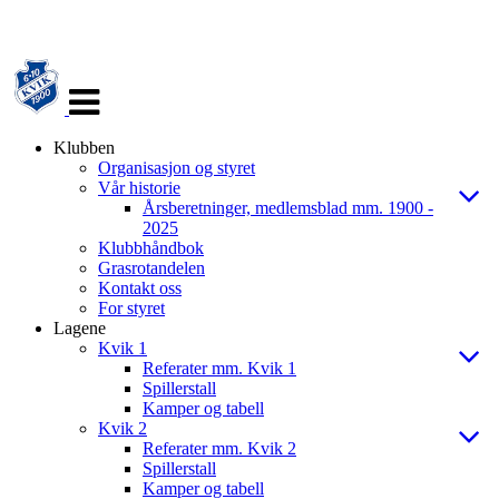
Veksle
navigasjon
Klubben
Organisasjon og styret
Vår historie
Årsberetninger, medlemsblad mm. 1900 -
2025
Klubbhåndbok
Grasrotandelen
Kontakt oss
For styret
Lagene
Kvik 1
Referater mm. Kvik 1
Spillerstall
Kamper og tabell
Kvik 2
Referater mm. Kvik 2
Spillerstall
Kamper og tabell