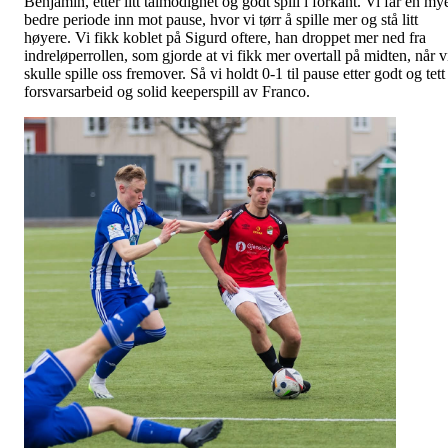
Benjamin, etter litt tålmodighet og godt spill i forkant. Vi får en my
bedre periode inn mot pause, hvor vi tørr å spille mer og stå litt
høyere. Vi fikk koblet på Sigurd oftere, han droppet mer ned fra
indreløperrollen, som gjorde at vi fikk mer overtall på midten, når v
skulle spille oss fremover. Så vi holdt 0-1 til pause etter godt og tett
forsvarsarbeid og solid keeperspill av Franco.