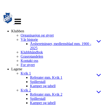
Veksle
navigasjon
Klubben
Organisasjon og styret
Vår historie
Årsberetninger, medlemsblad mm. 1900 -
2025
Klubbhåndbok
Grasrotandelen
Kontakt oss
For styret
Lagene
Kvik 1
Referater mm. Kvik 1
Spillerstall
Kamper og tabell
Kvik 2
Referater mm. Kvik 2
Spillerstall
Kamper og tabell