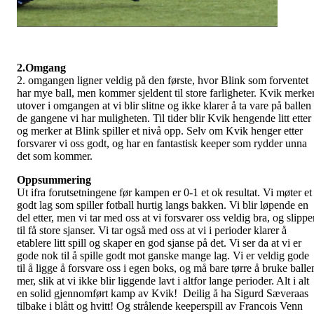
2.Omgang
2. omgangen ligner veldig på den første, hvor Blink som forventet
har mye ball, men kommer sjeldent til store farligheter. Kvik merke
utover i omgangen at vi blir slitne og ikke klarer å ta vare på ballen
de gangene vi har muligheten. Til tider blir Kvik hengende litt etter
og merker at Blink spiller et nivå opp. Selv om Kvik henger etter
forsvarer vi oss godt, og har en fantastisk keeper som rydder unna
det som kommer.
Oppsummering
Ut ifra forutsetningene før kampen er 0-1 et ok resultat. Vi møter et
godt lag som spiller fotball hurtig langs bakken. Vi blir løpende en
del etter, men vi tar med oss at vi forsvarer oss veldig bra, og slippe
til få store sjanser. Vi tar også med oss at vi i perioder klarer å
etablere litt spill og skaper en god sjanse på det. Vi ser da at vi er
gode nok til å spille godt mot ganske mange lag. Vi er veldig gode
til å ligge å forsvare oss i egen boks, og må bare tørre å bruke balle
mer, slik at vi ikke blir liggende lavt i altfor lange perioder. Alt i alt
en solid gjennomført kamp av Kvik! Deilig å ha Sigurd Sæveraas
tilbake i blått og hvitt! Og strålende keeperspill av Francois Venn