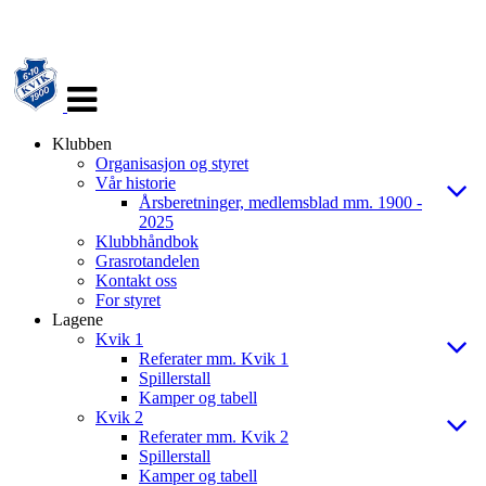
Veksle
navigasjon
Klubben
Organisasjon og styret
Vår historie
Årsberetninger, medlemsblad mm. 1900 -
2025
Klubbhåndbok
Grasrotandelen
Kontakt oss
For styret
Lagene
Kvik 1
Referater mm. Kvik 1
Spillerstall
Kamper og tabell
Kvik 2
Referater mm. Kvik 2
Spillerstall
Kamper og tabell