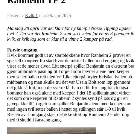
Ranheim TF 2
Postet av
Kvik 1
den
28. apr 2025
Mandag 28 april var det klart for ny kamp i Norsk Tipping ligaen
avd.2. Da var det Ranheim 2 som sto i veien for en ny 3 poenger f
kvik, et kvik lag som er klar til å vinne 2 kamper på rad.
Første omgang
Kvik kommer godt ut av startblokkene hvor Ranheim 2 prøver en
spesiell manøver fra start hvor de mister ballen med engang og kvi
viser at de mener alvor. Litt etterpå spiller Benjamin en ekstremt br
gjennombrudds pasning til Torgeir som havner alene med keeper
men setter ballen rett utenfor. Like etterpå bryter Kristian ballen på
midtbanen og man skulle tru det var Usain Bolt som løp gjennom
det gikk så fort, men dessverre får han en litt for lang touch også
bommer han også alene med keeper. I det 18 spilleminuttet virker
det som om keeperen til Ranheim 2 syntes synd på oss og gir en
gavepakke til Torgeir som spiller Benjamin alene med keeper som
med ingen tvil setter ballen i nettet og stillingen står 1-0 til kvik.
Resten av 1 omgang skjer det ikke stort og Ranheim 2 ender opp
med 0 skudd i førsteomgang.