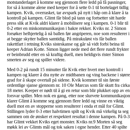
motstanderlaget å komme seg gjennom flere ledd på få pasninger,
for så å komme alene med keeper for å sette 0-1 til bortelaget tidlig 
kampen. Kvik, overrasket, tar avspark på nytt i håp om å klare å ta
kontroll på kampen. Glimt får blod på tann og fortsetter sitt harde
press slik at Kvik aldri klarer å mobilisere seg i kampen. 0-1 blir til
0-2 etter en miskommunikasjon i bakre rekker. Kviks nr. 2 Simon
forsøker helhjertelig å nå ballen før angriperen, noe som resulterer i
at begge skytter ballen samtidig. På mirakuløst vis får ballen
rakettfart i retning Kviks sisteskanse og går så vidt forbi beina til
keeper Adrian Kotte. Simon ligger nede med det flere rundt frykter
er beinbrudd etter en så kraftig duell, men heldigvis rister Simon
smerten av seg og spiller videre.
Med 0-2 på rundt 15 minutter får Kvik etter hvert mer kontroll i
kampen og klarer å dra nytte av midtbanen og ving backene i større
grad for å skape overtall på sidene. Kvik kommer til sin første
ordentlige sjanse gjennom nr. 10 Ole Marcus som får skutt fra cirka
18 meter. Keeper er nødt til å gi en retur som blir plukket opp av en
forsvar spiller. Men nok en gang, etter noe slurvete kommunikasjon
klarer Glimt å komme seg gjennom flere ledd og vinne en viktig
duell mot en av stopperne som resulterer i enda et mål for Glimt.
Stillingen lyder 0-3 etter halvtimen spilt og Kvik må virkelig ta seg
sammen om de ønsker et respektert resultat i denne kampen. På 0-3
har Glimt vekket Kviks eget monster. Kviks nr.9 Morten så seg
møkk lei av Glimts mål og tok saken i egne hender. Etter 40 spilte