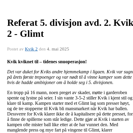
Referat 5. divisjon avd. 2. Kvi
2 - Glimt
Postet av
Kvik 2
den
4. mai 2025
Kvik kviknet til – tidenes snuoperasjon!
Det var duket for Kviks andre hjemmekamp i ligaen. Kvik var sugn
på årets første trepoenger og var nødt til å vinne kamper som dette
hvis de hadde ambisjoner om å holde seg i 5. divisjonen.
En tropp på 16 mann, noen preget av skader, møtte i garderoben
spente og lystne på seier. I sin vante 3-5-2 stiller Kvik i kjent stil og
klare til kamp. Kampen starter med et Glimt lag som presser høyt,
og de tre stopperne til Kvik bli mansmarkert når Kvik har ballen.
Dessverre for Kvik klarer ikke de å kapitalisere på dette presset, for
å finne de spillerne som står ledige. Dette gjør at Kvik i starten av
kampen ofte mister ball like etter at de har vunnet den. Med
manglende press og mye fart på vingene til Glimt, klarer