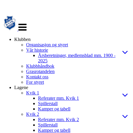
Veksle
navigasjon
Klubben
Organisasjon og styret
Vår historie
Årsberetninger, medlemsblad mm. 1900 -
2025
Klubbhåndbok
Grasrotandelen
Kontakt oss
For styret
Lagene
Kvik 1
Referater mm. Kvik 1
Spillerstall
Kamper og tabell
Kvik 2
Referater mm. Kvik 2
Spillerstall
Kamper og tabell