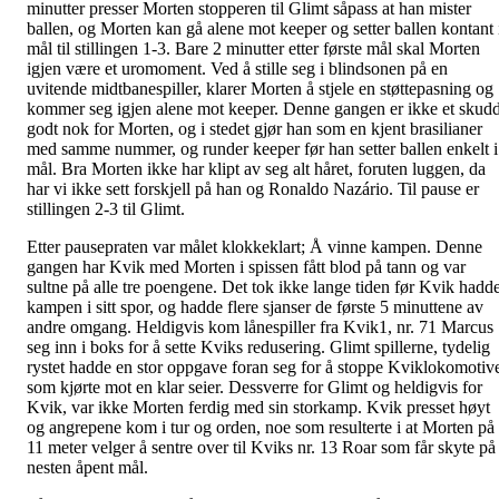
minutter presser Morten stopperen til Glimt såpass at han mister
ballen, og Morten kan gå alene mot keeper og setter ballen kontant 
mål til stillingen 1-3. Bare 2 minutter etter første mål skal Morten
igjen være et uromoment. Ved å stille seg i blindsonen på en
uvitende midtbanespiller, klarer Morten å stjele en støttepasning og
kommer seg igjen alene mot keeper. Denne gangen er ikke et skud
godt nok for Morten, og i stedet gjør han som en kjent brasilianer
med samme nummer, og runder keeper før han setter ballen enkelt i
mål. Bra Morten ikke har klipt av seg alt håret, foruten luggen, da
har vi ikke sett forskjell på han og Ronaldo Nazário. Til pause er
stillingen 2-3 til Glimt.
Etter pausepraten var målet klokkeklart; Å vinne kampen. Denne
gangen har Kvik med Morten i spissen fått blod på tann og var
sultne på alle tre poengene. Det tok ikke lange tiden før Kvik hadd
kampen i sitt spor, og hadde flere sjanser de første 5 minuttene av
andre omgang. Heldigvis kom lånespiller fra Kvik1, nr. 71 Marcus
seg inn i boks for å sette Kviks redusering. Glimt spillerne, tydelig
rystet hadde en stor oppgave foran seg for å stoppe Kviklokomotiv
som kjørte mot en klar seier. Dessverre for Glimt og heldigvis for
Kvik, var ikke Morten ferdig med sin storkamp. Kvik presset høyt
og angrepene kom i tur og orden, noe som resulterte i at Morten på
11 meter velger å sentre over til Kviks nr. 13 Roar som får skyte på
nesten åpent mål.