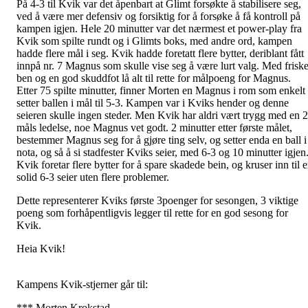
På 4-3 til Kvik var det åpenbart at Glimt forsøkte å stabilisere seg,
ved å være mer defensiv og forsiktig for å forsøke å få kontroll på
kampen igjen. Hele 20 minutter var det nærmest et power-play fra
Kvik som spilte rundt og i Glimts boks, med andre ord, kampen
hadde flere mål i seg. Kvik hadde foretatt flere bytter, deriblant fått
innpå nr. 7 Magnus som skulle vise seg å være lurt valg. Med frisk
ben og en god skuddfot lå alt til rette for målpoeng for Magnus.
Etter 75 spilte minutter, finner Morten en Magnus i rom som enkelt
setter ballen i mål til 5-3. Kampen var i Kviks hender og denne
seieren skulle ingen steder. Men Kvik har aldri vært trygg med en 2
måls ledelse, noe Magnus vet godt. 2 minutter etter første målet,
bestemmer Magnus seg for å gjøre ting selv, og setter enda en ball i
nota, og så å si stadfester Kviks seier, med 6-3 og 10 minutter igjen
Kvik foretar flere bytter for å spare skadede bein, og kruser inn til 
solid 6-3 seier uten flere problemer.
Dette representerer Kviks første 3poenger for sesongen, 3 viktige
poeng som forhåpentligvis legger til rette for en god sesong for
Kvik.
Heia Kvik!
Kampens Kvik-stjerner går til:
*** Morten Krokstad