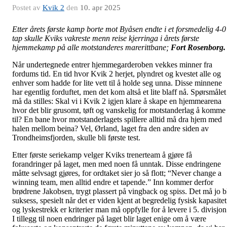
Postet av
Kvik 2
den
10. apr 2025
Etter årets første kamp borte mot Byåsen endte i et forsmedelig 4-0
tap skulle Kviks vakreste menn reise kjerringa i årets første
hjemmekamp på alle motstanderes marerittbane;
Fort Rosenborg.
Når undertegnede entrer hjemmegarderoben vekkes minner fra
fordums tid. En tid hvor Kvik 2 herjet, plyndret og kvestet alle og
enhver som hadde for lite vett til å holde seg unna. Disse minnene
har egentlig forduftet, men det kom altså et lite blaff nå. Spørsmålet
må da stilles: Skal vi i Kvik 2 igjen klare å skape en hjemmearena
hvor det blir grusomt, tøft og vanskelig for motstanderlag å komme
til? En bane hvor motstanderlagets spillere alltid må dra hjem med
halen mellom beina? Vel, Ørland, laget fra den andre siden av
Trondheimsfjorden, skulle bli første test.
Etter første seriekamp velger Kviks trenerteam å gjøre få
forandringer på laget, men med noen få unntak. Disse endringene
måtte selvsagt gjøres, for ordtaket sier jo så flott; “Never change a
winning team, men alltid endre et tapende.” Inn kommer derfor
brødrene Jakobsen, trygt plassert på vingback og spiss. Det må jo b
suksess, spesielt når det er viden kjent at begredelig fysisk kapasitet
og lyskestrekk er kriterier man må oppfylle for å levere i 5. divisjon
I tillegg til noen endringer på laget blir laget enige om å være