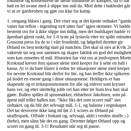
fokuserte og konsentrerte de første minuttene av kampen, da vi har
hatt en lei uvane med å slippe inn mål da. Med dette i bakhodet går
vi ut av garderoben og gjør oss klar for kamp.
1. omgang blåses i gang. Det viser seg at det kjente ordtaket “gaml
vaner har teflon - ingenting nytt sitter fast” igjen stemmer. Vi hadde
bestemt oss for å ikke slippe inn tidlig, men det budskapet hadde vi
åpenbart glemt raskt, for 1-0 lyste på lystavla etter tre spilte minutter
Grusomt press fra de to i vårt frontledd, og følgefeil deretter gir
Ørland en best tenkelig start på matchen. Det skal så sies at Kvik 2
vakreste tar seg noe sammen og skaper faktisk en god del mulighet
som kan omsettes til mål. Historien har vist oss at jordvepsen Mort
Krokstad krever fem sjanser alene med keeper for å sette en ball i
kassa. At vi da bare klarer å ordne tre situasjoner alene med keeper
for nevnte Krokstad blir derfor for lite, og han treffer ikke spikeren
på hodet en eneste gang i disse situasjonene. Heldigvis er han
skapende og et irritasjonsmoment for alle og enhver som krysser
hans vei, og etter utrettelig jobb vet han etter tre bom hva han skal
gjøre. Ballen spilles til spissmakker, eldstebror Jakobsen, som på
åpent mål triller ballen inn. “Ikke fiks det som scorer mål” sier
ordtaket, og da blir det selvsagt mål. 1-1, og balanse i regnskapet.
Det tar dessverre ikke lang tid før 2-1 scores av Ørland på
straffespark. Offside i forkant og, selvsagt, aldri i verden straffe ;-)
(hehe), men sånn ble det en gang. Deretter følger Ørland opp og
scorer en gang til. 3-1! Resultatet står seg til pause.