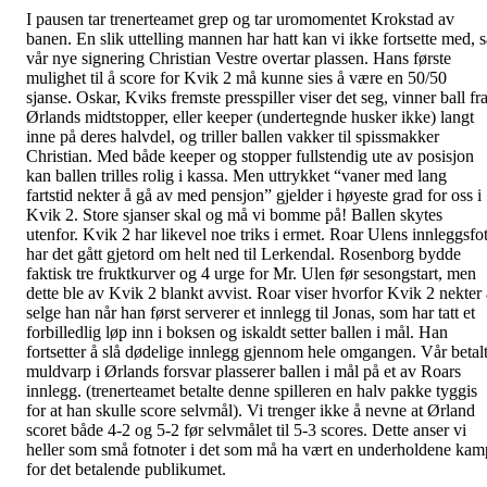
I pausen tar trenerteamet grep og tar uromomentet Krokstad av
banen. En slik uttelling mannen har hatt kan vi ikke fortsette med, s
vår nye signering Christian Vestre overtar plassen. Hans første
mulighet til å score for Kvik 2 må kunne sies å være en 50/50
sjanse. Oskar, Kviks fremste presspiller viser det seg, vinner ball fr
Ørlands midtstopper, eller keeper (undertegnde husker ikke) langt
inne på deres halvdel, og triller ballen vakker til spissmakker
Christian. Med både keeper og stopper fullstendig ute av posisjon
kan ballen trilles rolig i kassa. Men uttrykket “vaner med lang
fartstid nekter å gå av med pensjon” gjelder i høyeste grad for oss i
Kvik 2. Store sjanser skal og må vi bomme på! Ballen skytes
utenfor. Kvik 2 har likevel noe triks i ermet. Roar Ulens innleggsfo
har det gått gjetord om helt ned til Lerkendal. Rosenborg bydde
faktisk tre fruktkurver og 4 urge for Mr. Ulen før sesongstart, men
dette ble av Kvik 2 blankt avvist. Roar viser hvorfor Kvik 2 nekter 
selge han når han først serverer et innlegg til Jonas, som har tatt et
forbilledlig løp inn i boksen og iskaldt setter ballen i mål. Han
fortsetter å slå dødelige innlegg gjennom hele omgangen. Vår betal
muldvarp i Ørlands forsvar plasserer ballen i mål på et av Roars
innlegg. (trenerteamet betalte denne spilleren en halv pakke tyggis
for at han skulle score selvmål). Vi trenger ikke å nevne at Ørland
scoret både 4-2 og 5-2 før selvmålet til 5-3 scores. Dette anser vi
heller som små fotnoter i det som må ha vært en underholdene kam
for det betalende publikumet.