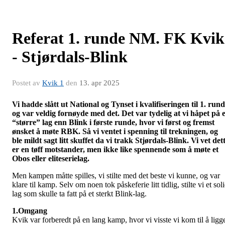
Referat 1. runde NM. FK Kvik
- Stjørdals-Blink
Postet av
Kvik 1
den
13. apr 2025
Vi hadde slått ut National og Tynset i kvalifiseringen til 1. run
og var veldig fornøyde med det. Det var tydelig at vi håpet på e
“større” lag enn Blink i første runde, hvor vi først og fremst
ønsket å møte RBK. Så vi ventet i spenning til trekningen, og
ble mildt sagt litt skuffet da vi trakk Stjørdals-Blink. Vi vet det
er en tøff motstander, men ikke like spennende som å møte et
Obos eller eliteserielag.
Men kampen måtte spilles, vi stilte med det beste vi kunne, og var
klare til kamp. Selv om noen tok påskeferie litt tidlig, stilte vi et sol
lag som skulle ta fatt på et sterkt Blink-lag.
1.Omgang
Kvik var forberedt på en lang kamp, hvor vi visste vi kom til å ligg