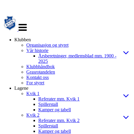
Veksle
navigasjon
Klubben
Organisasjon og styret
Vår historie
Årsberetninger, medlemsblad mm. 1900 -
2025
Klubbhåndbok
Grasrotandelen
Kontakt oss
For styret
Lagene
Kvik 1
Referater mm. Kvik 1
Spillerstall
Kamper og tabell
Kvik 2
Referater mm. Kvik 2
Spillerstall
Kamper og tabell