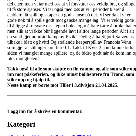
del etter, men vi tar med oss at vi forsvarer oss veldig bra, og slippe
til få store sjanser. Vi tar også med oss at vi i perioder klarer å
etablere litt spill og skaper en god sjanse på det. Vi ser da at vi er
gode nok til å spille godt mot ganske mange lag. Vi er veldig gode
til å ligge å forsvare oss i egen boks, og må bare tørre å bruke balle
mer, slik at vi ikke blir liggende lavt i altfor lange perioder. Alt i alt
en solid gjennomført kamp av Kvik! Deilig å ha Sigurd Sæveraas
tilbake i blått og hvitt! Og strålende keeperspill av Francois Venn
som gjør at stillinger kun blir 0-1. Takk til Kvik 2 som kunne bidra
siden vi manglet mange spillere, og de bidro godt når de kom inn o
fikk muligheten!
Takk også til alle som skapte en fin ramme og alle som stilte op
inn mot påskeferien, og ikke minst ballhentere fra Trond, som
stilte opp og hjalp til.
Neste kamp er borte mot Tiller i 3.divisjon 21.04.2025.
Logg inn for å skrive en kommentar.
Kategori