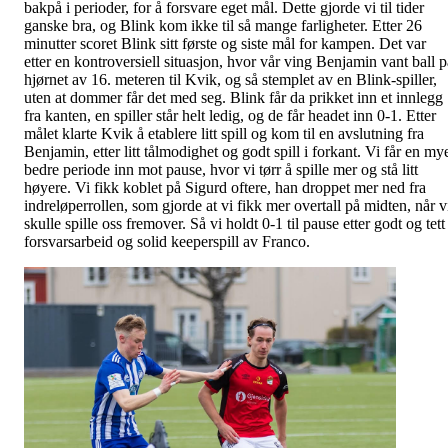
bakpå i perioder, for å forsvare eget mål. Dette gjorde vi til tider
ganske bra, og Blink kom ikke til så mange farligheter. Etter 26
minutter scoret Blink sitt første og siste mål for kampen. Det var
etter en kontroversiell situasjon, hvor vår ving Benjamin vant ball p
hjørnet av 16. meteren til Kvik, og så stemplet av en Blink-spiller,
uten at dommer får det med seg. Blink får da prikket inn et innlegg
fra kanten, en spiller står helt ledig, og de får headet inn 0-1. Etter
målet klarte Kvik å etablere litt spill og kom til en avslutning fra
Benjamin, etter litt tålmodighet og godt spill i forkant. Vi får en my
bedre periode inn mot pause, hvor vi tørr å spille mer og stå litt
høyere. Vi fikk koblet på Sigurd oftere, han droppet mer ned fra
indreløperrollen, som gjorde at vi fikk mer overtall på midten, når v
skulle spille oss fremover. Så vi holdt 0-1 til pause etter godt og tett
forsvarsarbeid og solid keeperspill av Franco.