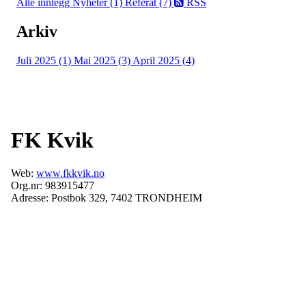
Alle innlegg
Nyheter (1)
Referat (7)
RSS
Arkiv
Juli 2025 (1)
Mai 2025 (3)
April 2025 (4)
FK Kvik
Web:
www.fkkvik.no
Org.nr: 983915477
Adresse: Postbok 329, 7402 TRONDHEIM