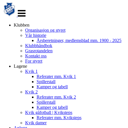
Veksle
navigasjon
Klubben
Organisasjon og styret
Vår historie
Årsberetninger, medlemsblad mm. 1900 - 2025
Klubbhåndbok
Grasrotandelen
Kontakt oss
For styret
Lagene
Kvik 1
Referater mm. Kvik 1
Spillerstall
Kamper og tabell
Kvik 2
Referater mm. Kvik 2
Spillerstall
Kamper og tabell
Kvik gåfotball | Kviksteps
Referater mm. Kviksteps
Kvik damer
Anlegg