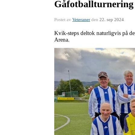
Gåfotballturnerin
Postet av
Veteraner
den
22. sep 2024
Kvik-steps deltok naturligvis på 
Arena.