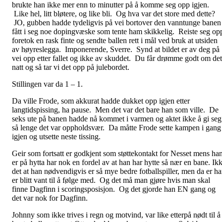
brukte han ikke mer enn to minutter på å komme seg opp igjen.
Like hel, litt bløtere, og like bli. Og hva var det store med dette?
JO, gubben hadde tydeligvis på vei bortover den vanntunge banen
fått i seg noe dopingvæske som tente ham skikkelig. Reiste seg op
foretok en rask finte og sendte ballen rett i mål ved bruk at utsiden
av høyreslegga. Imponerende, Sverre. Synd at bildet er av deg på
vei opp etter fallet og ikke av skuddet. Du får drømme godt om det
natt og så tar vi det opp på julebordet.
Stillingen var da 1 – 1.
Da ville Frode, som akkurat hadde dukket opp igjen etter
langtidspissing, ha pause. Men det var det bare han som ville. De
seks ute på banen hadde nå kommet i varmen og aktet ikke å gi seg
så lenge det var oppholdsvær. Da måtte Frode sette kampen i gang
igjen og utsette neste tissing.
Geir som fortsatt er godkjent som støttekontakt for Nesset mens ha
er på hytta har nok en fordel av at han har hytte så nær en bane. Ik
det at han nødvendigvis er så mye bedre fotballspiller, men da er h
er blitt vant til å følge med. Og det må man gjøre hvis man skal
finne Dagfinn i scoringsposisjon. Og det gjorde han EN gang og
det var nok for Dagfinn.
Johnny som ikke trives i regn og motvind, var like etterpå nødt til å