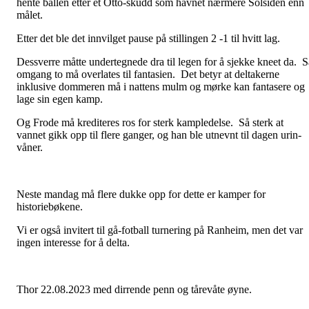
hente ballen etter et Otto-skudd som havnet nærmere Solsiden enn
målet.
Etter det ble det innvilget pause på stillingen 2 -1 til hvitt lag.
Dessverre måtte undertegnede dra til legen for å sjekke kneet da. S
omgang to må overlates til fantasien. Det betyr at deltakerne
inklusive dommeren må i nattens mulm og mørke kan fantasere og
lage sin egen kamp.
Og Frode må krediteres ros for sterk kampledelse. Så sterk at
vannet gikk opp til flere ganger, og han ble utnevnt til dagen urin-
våner.
Neste mandag må flere dukke opp for dette er kamper for
historiebøkene.
Vi er også invitert til gå-fotball turnering på Ranheim, men det var
ingen interesse for å delta.
Thor 22.08.2023 med dirrende penn og tårevåte øyne.