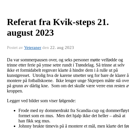
Referat fra Kvik-steps 21.
august 2023
Postet av
Veteraner
den
22. aug 2023
Da var sommerpausen over, og seks personer møtte velfødde og
trinne etter ferie på ymse setre rundt i Trøndelag. Så trinne at selv
ikke et formidabelt regnvær klarte å hindre dem i å rulle ut på
kunstgresset. Utrolig hva de karene utsetter seg for bare de klarer å
montere på fotballskoene. Ikke lenger unge Skjerpen måtte stå ove
på grunn av dårlig kne. Som om det skulle være verre enn resten a
kroppen.
Legger ved bilder som viser følgende:
Frode med ny dommerdrakt fra Scandia-cup og dommerfløy
formet som en mus. Men det hjalp ikke det heller – altså at
han fikk seg mus.
Johnny brukte timevis på å montere et mål, men klarte det fø