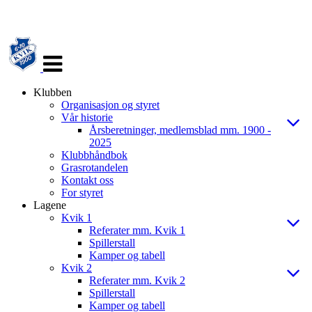
Veksle
navigasjon
Klubben
Organisasjon og styret
Vår historie
Årsberetninger, medlemsblad mm. 1900 -
2025
Klubbhåndbok
Grasrotandelen
Kontakt oss
For styret
Lagene
Kvik 1
Referater mm. Kvik 1
Spillerstall
Kamper og tabell
Kvik 2
Referater mm. Kvik 2
Spillerstall
Kamper og tabell