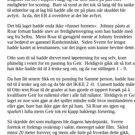
muligheter for scoring. Bare så synd at det tok så lang tid fra tanke
til utførelse og at lag blå hadde alle tre på plass når skuddet ble
avfyrt. Ja da, det ER å overdrive at det ble avfyrt.
Det blå laget hadde enda ikke «funnet formen». Johnny påsto at
Roar fortsatt hadde snev av ferdighetsvegring som han hadde med
seg fra Selbu. Mens Roar til gjengjeld mente at Johnny fremdeles
var bedøvd av gammel Ranheimslukt. Siden Sverre for lengst
hadde kastet ut lensmannen, var det ingen som kunne bevitne dette.
Otto som til nå hadde drevet med løpetrening for seg selv, kom
plutselig i veien for en pasning fra Geir. Heldigvis gikk alt så fort a
han ikke hadde tid til å tenke seg om, og da var stillingen 1 – 0.
Da han litt senere fikk en ny pasning fra Samme person, hadde han
tid til å tenke seg om og da ble det IKKE 2 -0. Uansett hadde måle
til Otto tent Roar til de grader at han gjorde et tappert forsøk på å
kvalifisere Geir for rullestol eller i alle fall rullator. Heldigvis er Ge
laget av noe som gjør at det spiller mindre rolle hvor motstanderen 
eller gjør, bare han ikke gjør det på ham. Så Roar sto igjen og
sparket i lufta mens Geir tok en kjapp baklengs forsering.
Så skjedde det som muligens ble dagens høydepunkt. Sverre
foretok et forlengs svalestup i sakte, meeeeget sakte film. Skled
minst 20 meter forover, og mens alle lurte på hvordan dette gikk,