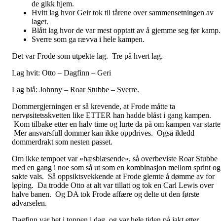
de gikk hjem.
Hvitt lag hvor Geir tok til tårene over sammensetningen av
laget.
Blått lag hvor de var mest opptatt av å gjemme seg før kamp.
Sverre som ga rævva i hele kampen.
Det var Frode som utpekte lag. Tre på hvert lag.
Lag hvit: Otto – Dagfinn – Geri
Lag blå: Johnny – Roar Stubbe – Sverre.
Dommergjerningen er så krevende, at Frode måtte ta
nervøsitetsskvetten like ETTER han hadde blåst i gang kampen.
Kom tilbake etter en halv time og lurte da på om kampen var starte
Mer ansvarsfull dommer kan ikke oppdrives. Også ikledd
dommerdrakt som nesten passet.
Om ikke tempoet var «hæsblæsende», så overbeviste Roar Stubbe
med en gang i noe som så ut som en kombinasjon mellom sprint og
sakte vals. Så oppsiktsvekkende at Frode glemte å dømme av for
løping. Da trodde Otto at alt var tillatt og tok en Carl Lewis over
halve banen. Og DA tok Frode affære og delte ut den første
advarselen.
Dagfinn var het i toppen i dag, og var hele tiden på jakt etter