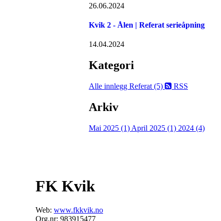
26.06.2024
Kvik 2 - Ålen | Referat serieåpning
14.04.2024
Kategori
Alle innlegg
Referat (5)
RSS
Arkiv
Mai 2025 (1)
April 2025 (1)
2024 (4)
FK Kvik
Web:
www.fkkvik.no
Org.nr: 983915477