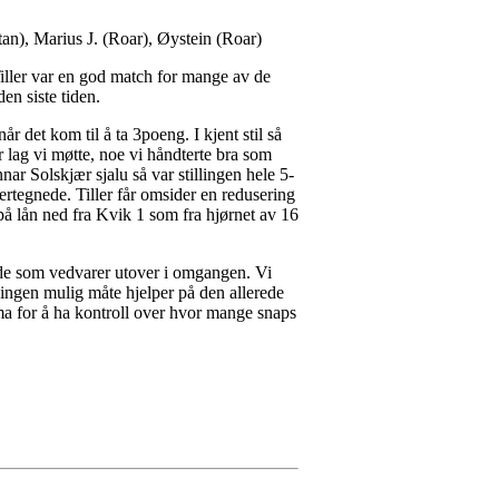
an), Marius J. (Roar), Øystein (Roar)
Tiller var en god match for mange av de
en siste tiden.
r det kom til å ta 3poeng. I kjent stil så
er lag vi møtte, noe vi håndterte bra som
ar Solskjær sjalu så var stillingen hele 5-
ertegnede. Tiller får omsider en redusering
å lån ned fra Kvik 1 som fra hjørnet av 16
 side som vedvarer utover i omgangen. Vi
 ingen mulig måte hjelper på den allerede
amma for å ha kontroll over hvor mange snaps