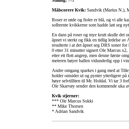
Stilling:
7-3
Målscorere Kvik:
Sandvik (Marius N.), M
Roser er røde og fioler er blå, og vi alle
solbrente kvikkerne som hadde latt seg nyt
En dans på roser og mye krutt skulle det om
åpnet vi sterkt og fikk en tidlig ledelse av
resulterte i at det åpnet seg DRS soner fo
0 etter 31 minutter signert Ole Marcus x2, 
etter ett flott angrep, men denne første 
meteren bøyer ballen vidunderlig opp i vin
Andre omgang sparkes i gang med at Tiller f
holder omsider ut og pynter ytterligere på
høye selvtilliten til Mr. Holdal. Vi tar 3 
Ole Skarvøy sender den kommende uka av bl
Kvik stjerner:
*** Ole Marcus Sokki
** Mike Thorsen
* Adrian Sandvik