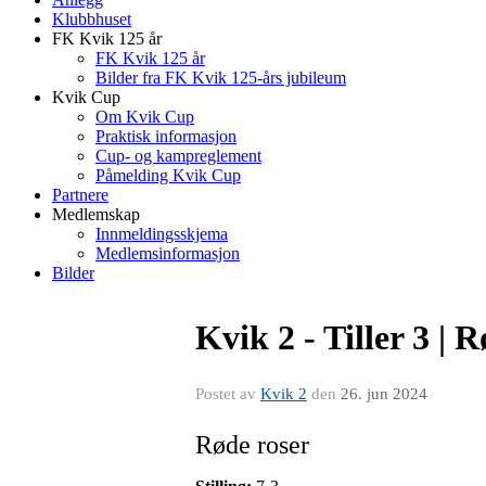
Klubbhuset
FK Kvik 125 år
FK Kvik 125 år
Bilder fra FK Kvik 125-års jubileum
Kvik Cup
Om Kvik Cup
Praktisk informasjon
Cup- og kampreglement
Påmelding Kvik Cup
Partnere
Medlemskap
Innmeldingsskjema
Medlemsinformasjon
Bilder
Kvik 2 - Tiller 3 | 
Postet av
Kvik 2
den
26. jun 2024
Røde roser