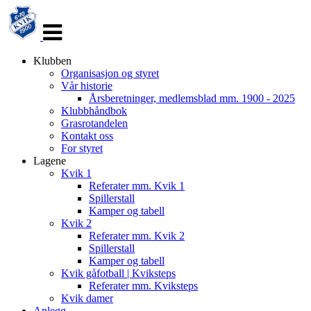
Veksle
navigasjon
Klubben
Organisasjon og styret
Vår historie
Årsberetninger, medlemsblad mm. 1900 - 2025
Klubbhåndbok
Grasrotandelen
Kontakt oss
For styret
Lagene
Kvik 1
Referater mm. Kvik 1
Spillerstall
Kamper og tabell
Kvik 2
Referater mm. Kvik 2
Spillerstall
Kamper og tabell
Kvik gåfotball | Kviksteps
Referater mm. Kviksteps
Kvik damer
Anlegg