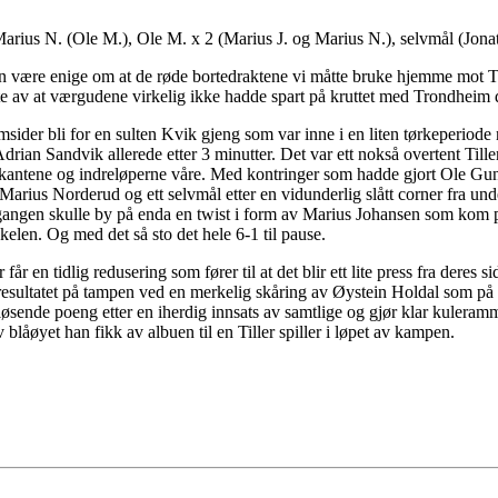
arius N. (Ole M.), Ole M. x 2 (Marius J. og Marius N.), selvmål (Jonat
 kan være enige om at de røde bortedraktene vi måtte bruke hjemme mot 
e av at værgudene virkelig ikke hadde spart på kruttet med Trondheim d
sider bli for en sulten Kvik gjeng som var inne i en liten tørkeperiode nå
 Adrian Sandvik allerede etter 3 minutter. Det var ett nokså overtent Till
r kantene og indreløperne våre. Med kontringer som hadde gjort Ole Gunn
Marius Norderud og ett selvmål etter en vidunderlig slått corner fra und
omgangen skulle by på enda en twist i form av Marius Johansen som kom p
kelen. Og med det så sto det hele 6-1 til pause.
år en tidlig redusering som fører til at det blir ett lite press fra deres
 resultatet på tampen ved en merkelig skåring av Øystein Holdal som på
forløsende poeng etter en iherdig innsats av samtlige og gjør klar kuler
åøyet han fikk av albuen til en Tiller spiller i løpet av kampen.