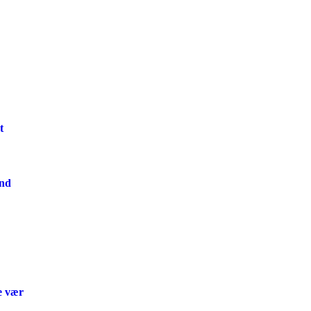
t
and
e vær