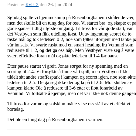
Postet av
Kvik 2
den
26. jun 2024
Søndag spilte vi hjemmekamp på Rosenborgbanen i strålende vær,
men det skulle bli en tung dag for oss. Vi startet bra, og skapte et p
gode sjanser tidlig i første omgang. Til tross for vår gode start, var
det Vestbyen som fikk uttelling først. Ut av ingenting scoret de to
raske mål og tok ledelsen 0-2, noe som føltes ufortjent med tanke p
vår innsats. Vi svarte raskt med en smart heading fra Vemund som
reduserte til 1-2, og det ga oss håp. Men Vestbyen viste seg å være
svært effektive foran mål og økte ledelsen til 1-4 før pause.
Etter pause startet vi greit. Jonas sørget for ny spenning med en
scoring til 2-4. Vi forsøkte å finne vårt spill, men Vestbyen fikk
tildelt sitt andre straffespark i kampen og scoret igjen, noe som økte
ledelsen til 2-5. De ga seg ikke der og la på til 2-6. Mot slutten av
kampen klarte Ole å redusere til 3-6 etter et flott forarbeid av
Vemund. Vi fortsatte å kjempe, men det var ikke nok denne gange
Til tross for varme og solskinn måtte vi se oss slått av et effektivt
bortelag.
Det ble en tung dag på Rosenborgbanen i varmen.