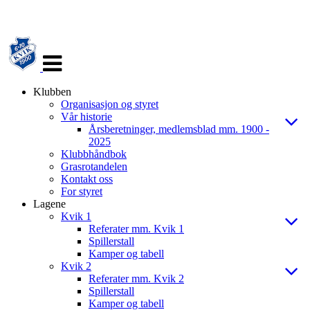
Veksle
navigasjon
Klubben
Organisasjon og styret
Vår historie
Årsberetninger, medlemsblad mm. 1900 -
2025
Klubbhåndbok
Grasrotandelen
Kontakt oss
For styret
Lagene
Kvik 1
Referater mm. Kvik 1
Spillerstall
Kamper og tabell
Kvik 2
Referater mm. Kvik 2
Spillerstall
Kamper og tabell